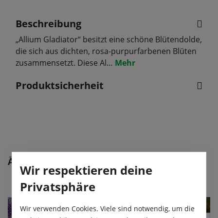
Beschreibung
„Allium Gladiator“ besitzt eine schöne Blütendolde,
die sich aus dichten, rosa-purpurfarbenen Blüten
zusammensetzt. Diese Al…
Mehr
Produktsicherheit
Produktgalerie überspringen
Ähnliche Artikel
Wir respektieren deine
Privatsphäre
Wir verwenden Cookies. Viele sind notwendig, um die