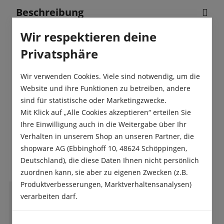
Beschreibung
Diese Mischung besteht aus farbenfrohen und
Wir respektieren deine
duftenden Ziertabakpflanzen, die charakteristische
Privatsphäre
Röhrenblüten haben. Ziertabak…
Mehr
Produktsicherheit
Wir verwenden Cookies. Viele sind notwendig, um die
Website und ihre Funktionen zu betreiben, andere
sind für statistische oder Marketingzwecke.
Mit Klick auf „Alle Cookies akzeptieren“ erteilen Sie
Ihre Einwilligung auch in die Weitergabe über Ihr
Verhalten in unserem Shop an unseren Partner, die
Das sagen unsere Kunden
shopware AG (Ebbinghoff 10, 48624 Schöppingen,
Deutschland), die diese Daten Ihnen nicht persönlich
zuordnen kann, sie aber zu eigenen Zwecken (z.B.
Produktverbesserungen, Marktverhaltensanalysen)
verarbeiten darf.
C
Christine Schumacher