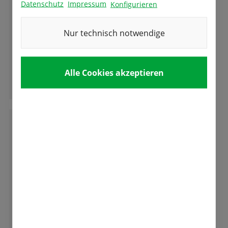
Datenschutz
Impressum
Konfigurieren
Sehr kompetente und freundliche Beratung
Nur technisch notwendige
und gute und vielseitige Auswahl an
Blumenzwiebeln.
Alle Cookies akzeptieren
Ganze Bewertung lesen
M
M.K.
Die Besitzer sind sehr nette Leute, die immer
bemüht sind einem weiter zu helfen.
Tolle Auswahl an Samen und Blumenzwiebel.