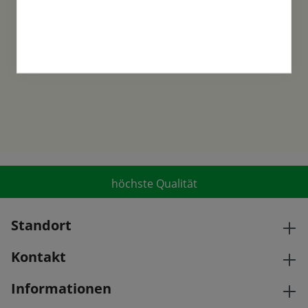
Familientradition
Samen-Fetzer wurde 1865 in Gönningen
gegründet und ist ein traditionsreiches
Familienunternehmen in der 6. Generation.
höchste Qualität
Standort
Kontakt
Informationen