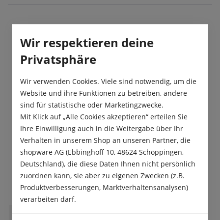
Beschreibung
Wir respektieren deine
Mini-Viola Blütendurchmesser ca.4 cm mit guter
Privatsphäre
Winterhärte für Herbst und Frühjahr. Sehr
frühblühend, vielblütig, kompakt.
Wir verwenden Cookies. Viele sind notwendig, um die
Website und ihre Funktionen zu betreiben, andere
Produktsicherheit
sind für statistische oder Marketingzwecke.
Mit Klick auf „Alle Cookies akzeptieren“ erteilen Sie
Ihre Einwilligung auch in die Weitergabe über Ihr
Verhalten in unserem Shop an unseren Partner, die
shopware AG (Ebbinghoff 10, 48624 Schöppingen,
Deutschland), die diese Daten Ihnen nicht persönlich
Das sagen unsere Kunden
zuordnen kann, sie aber zu eigenen Zwecken (z.B.
Produktverbesserungen, Marktverhaltensanalysen)
verarbeiten darf.