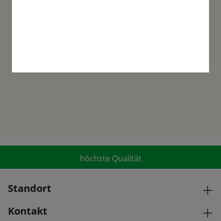
Familientradition
Samen-Fetzer wurde 1865 in Gönningen
gegründet und ist ein traditionsreiches
Familienunternehmen in der 6. Generation.
höchste Qualität
Standort
Kontakt