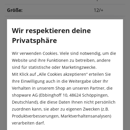
Größe:
12/+
Wir respektieren deine
Beschreibung
Privatsphäre
Die zweifarbige Tulpe „Washington“ hat
ausdrucksstarke, gelbe Blütenblätter, die
Wir verwenden Cookies. Viele sind notwendig, um die
zackenartig mit einem Rot durchflammt sind.…
Website und ihre Funktionen zu betreiben, andere
Mehr
sind für statistische oder Marketingzwecke.
Mit Klick auf „Alle Cookies akzeptieren“ erteilen Sie
Produktsicherheit
Ihre Einwilligung auch in die Weitergabe über Ihr
Verhalten in unserem Shop an unseren Partner, die
shopware AG (Ebbinghoff 10, 48624 Schöppingen,
Deutschland), die diese Daten Ihnen nicht persönlich
zuordnen kann, sie aber zu eigenen Zwecken (z.B.
Produktverbesserungen, Marktverhaltensanalysen)
Das sagen unsere Kunden
verarbeiten darf.