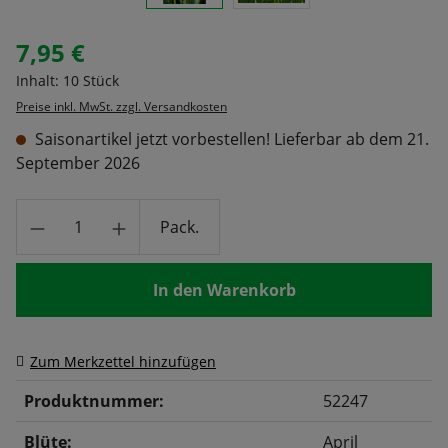
7,95 €
Regulärer Preis:
Inhalt:
10 Stück
Preise inkl. MwSt. zzgl. Versandkosten
Saisonartikel jetzt vorbestellen! Lieferbar ab dem 21.
September 2026
Produkt Anzahl: Gib den gewünschten Wert
Pack.
In den Warenkorb
Zum Merkzettel hinzufügen
Produktnummer:
52247
Blüte:
April