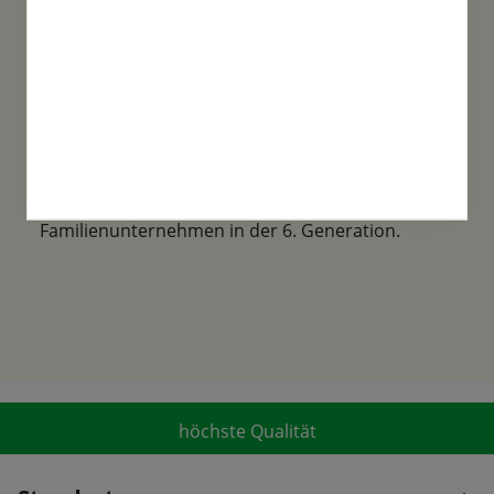
Familientradition
Samen-Fetzer wurde 1865 in Gönningen
gegründet und ist ein traditionsreiches
Familienunternehmen in der 6. Generation.
höchste Qualität