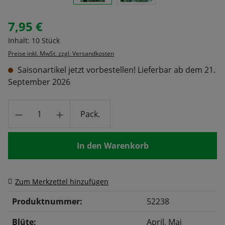
7,95 €
Regulärer Preis:
Inhalt:
10 Stück
Preise inkl. MwSt. zzgl. Versandkosten
Saisonartikel jetzt vorbestellen! Lieferbar ab dem 21.
September 2026
Produkt Anzahl: Gib den gewünschten Wert
Pack.
In den Warenkorb
Zum Merkzettel hinzufügen
Produktnummer:
52238
Blüte:
April
, Mai