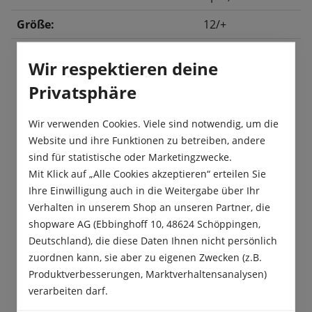
Größe:
12/+
Wir respektieren deine
Beschreibung
Privatsphäre
Mit ihren roten Blütenblättern und ihrer
Wir verwenden Cookies. Viele sind notwendig, um die
wunderschönen Blütenform ist die Tulpe „Strong
Website und ihre Funktionen zu betreiben, andere
Love“ garantiert eine herrliche Farb…
Mehr
sind für statistische oder Marketingzwecke.
Produktsicherheit
Mit Klick auf „Alle Cookies akzeptieren“ erteilen Sie
Ihre Einwilligung auch in die Weitergabe über Ihr
Verhalten in unserem Shop an unseren Partner, die
shopware AG (Ebbinghoff 10, 48624 Schöppingen,
Deutschland), die diese Daten Ihnen nicht persönlich
zuordnen kann, sie aber zu eigenen Zwecken (z.B.
Das sagen unsere Kunden
Produktverbesserungen, Marktverhaltensanalysen)
verarbeiten darf.