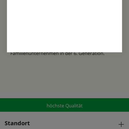
Familientradition
Samen-Fetzer wurde 1865 in Gönningen
gegründet und ist ein traditionsreiches
Familienunternehmen in der 6. Generation.
höchste Qualität
Standort