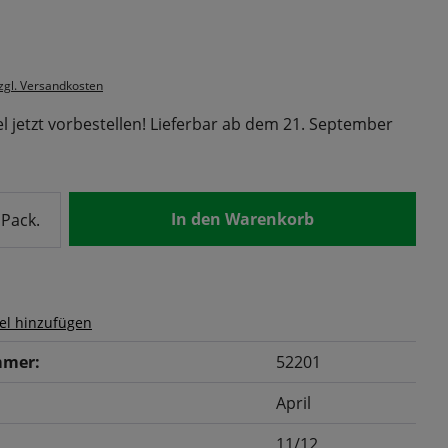
s:
zzgl. Versandkosten
l jetzt vorbestellen! Lieferbar ab dem 21. September
nzahl: Gib den gewünschten Wert ein od
In den Warenkorb
Pack.
el hinzufügen
mer:
52201
April
11/12