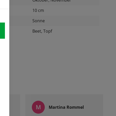
Oktober, November
nd:
10 cm
Sonne
:
Beet, Topf
M
Martina Rommel