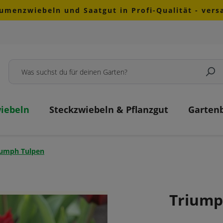
lumenzwiebeln und Saatgut in Profi-Qualität - ver
iebeln
Steckzwiebeln & Pflanzgut
Garten
iumph Tulpen
Triump