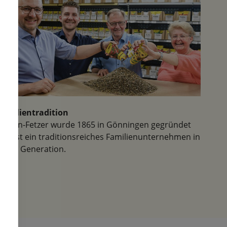
und lassen Sie sich verzaubern.
Ich war letzte Woche zum ersten,
aber mit Sicherheit nicht zum
letzten Mal hier. Außerdem kann
man hier in der herrlichen Natur
wunderbar wandern.
Familientradition
Samen-Fetzer wurde 1865 in Gönningen gegründet
und ist ein traditionsreiches Familienunternehmen in
der 6. Generation.