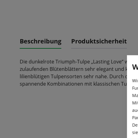
Beschreibung
Produktsicherheit
Die dunkelrote Triumph-Tulpe „Lasting Love“ wirkt 
W
zulaufenden Blütenblättern sehr elegant und komm
lilienblütigen Tulpensorten sehr nahe. Durch die k
Wi
spannende Kombinationen mit klassischen Tulpen 
Fu
Ma
Mi
au
Pa
De
si