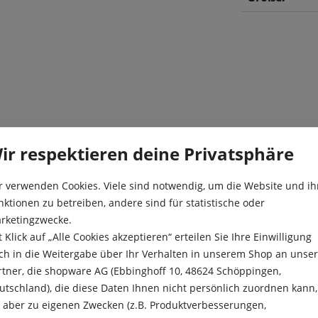
mit den schlanken, spitz
Blüte:
ir respektieren deine Privatsphäre
t in Ihrer Erscheinung den
raftvolle Signalfarbe können
Farbe:
r verwenden Cookies. Viele sind notwendig, um die Website und ih
kreiert werden.
nktionen zu betreiben, andere sind für statistische oder
Höhe:
rketingzwecke.
Kulturdauer:
t Klick auf „Alle Cookies akzeptieren“ erteilen Sie Ihre Einwilligung
ch in die Weitergabe über Ihr Verhalten in unserem Shop an unse
Pflanzabstan
rtner, die shopware AG (Ebbinghoff 10, 48624 Schöppingen,
utschland), die diese Daten Ihnen nicht persönlich zuordnen kann,
Pflanztiefe:
e aber zu eigenen Zwecken (z.B. Produktverbesserungen,