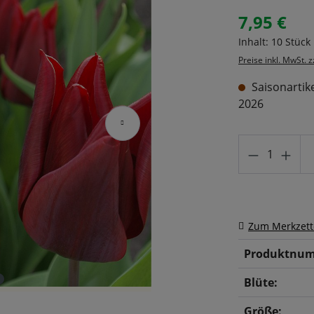
7,95 €
Regulärer Prei
Inhalt:
10 Stück
Preise inkl. MwSt. 
Saisonartike
2026
Produkt A
Zum Merkzett
Produktnum
Blüte:
Größe: