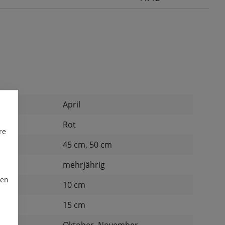
April
Rot
re
45 cm, 50 cm
mehrjährig
ren
d:
10 cm
15 cm