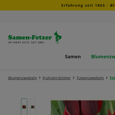
Erfahrung seit 1865 - B
m Hauptinhalt springen
Zur Suche springen
Zur Hauptnavigation springen
Samen
Blumenzw
Blumenzwiebeln
Frühjahrsblüher
Tulpenzwiebeln
Tr
Bildergalerie überspringen