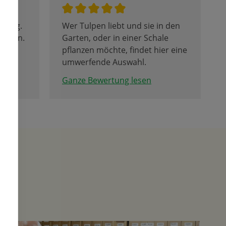
atung.
Wer Tulpen liebt und sie in den
ehlen.
Garten, oder in einer Schale
pflanzen möchte, findet hier eine
umwerfende Auswahl.
Hier muss man nicht über ein
Ganze Bewertung lesen
Bild auf der Packung
entscheiden, sondern kann die
Tulpen in Wuchs und Farbe vor
Ort besichtigen und bestellen.
Rechtzeitig zum Pflanztermin
werden die Zwiebeln nach Hause
geliefert. Herz was willst du
mehr. Die Fotos zeigen noch
lange nicht die wahre Schönheit
der Tulpen.
Kommen Sie zur Zeit der
Tulpenblüte nach Gemmingen