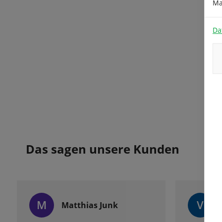
Ma
Da
Das sagen unsere Kunden
M
V
Matthias Junk