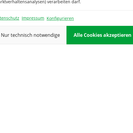
Pflanzung:
rktverhaltensanalysen) verarbeiten darf.
Reihenabsta
tenschutz
Impressum
Konfigurieren
Standort:
Nur technisch notwendige
Alle Cookies akzeptieren
Verwendung
G
Volker Aurenz
Gerda Auchter