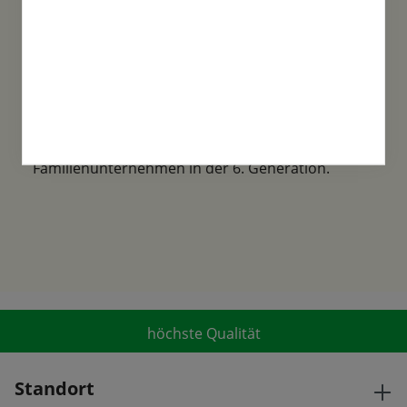
Familientradition
Samen-Fetzer wurde 1865 in Gönningen
gegründet und ist ein traditionsreiches
Familienunternehmen in der 6. Generation.
höchste Qualität
Standort