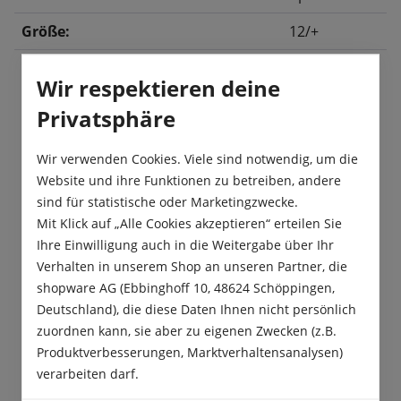
Größe:
12/+
Wir respektieren deine
Beschreibung
Privatsphäre
Mit ihren veilchenblauen Blütenblättern setzt die
Wir verwenden Cookies. Viele sind notwendig, um die
Tulpe „Laptop“ schöne Frühlingsakzente in ihren
Website und ihre Funktionen zu betreiben, andere
Garten. Diese violettfarbe…
Mehr
sind für statistische oder Marketingzwecke.
Produktsicherheit
Mit Klick auf „Alle Cookies akzeptieren“ erteilen Sie
Ihre Einwilligung auch in die Weitergabe über Ihr
Verhalten in unserem Shop an unseren Partner, die
shopware AG (Ebbinghoff 10, 48624 Schöppingen,
Deutschland), die diese Daten Ihnen nicht persönlich
zuordnen kann, sie aber zu eigenen Zwecken (z.B.
Das sagen unsere Kunden
Produktverbesserungen, Marktverhaltensanalysen)
verarbeiten darf.