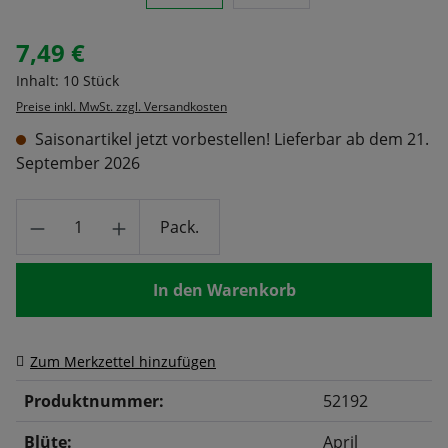
7,49 €
Regulärer Preis:
Inhalt:
10 Stück
Preise inkl. MwSt. zzgl. Versandkosten
Saisonartikel jetzt vorbestellen! Lieferbar ab dem 21.
September 2026
Produkt Anzahl: Gib den gewünschten Wert
Pack.
In den Warenkorb
Zum Merkzettel hinzufügen
Produktnummer:
52192
Blüte:
April