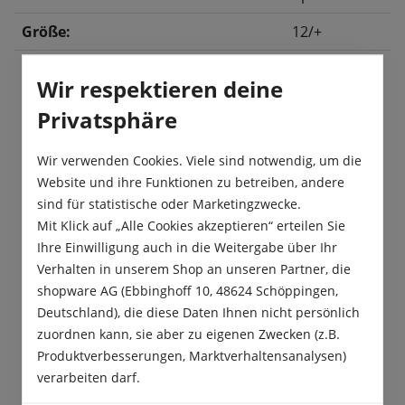
Größe:
12/+
Wir respektieren deine
Beschreibung
Privatsphäre
Die Tulpe „Ile de France“ hat wohlgeformte
Wir verwenden Cookies. Viele sind notwendig, um die
Blütenblätter, die in einem ausdrucksstarken
Website und ihre Funktionen zu betreiben, andere
Kardinalrot erscheinen. Diese Tulpen…
Mehr
sind für statistische oder Marketingzwecke.
Produktsicherheit
Mit Klick auf „Alle Cookies akzeptieren“ erteilen Sie
Ihre Einwilligung auch in die Weitergabe über Ihr
Verhalten in unserem Shop an unseren Partner, die
shopware AG (Ebbinghoff 10, 48624 Schöppingen,
Deutschland), die diese Daten Ihnen nicht persönlich
zuordnen kann, sie aber zu eigenen Zwecken (z.B.
Das sagen unsere Kunden
Produktverbesserungen, Marktverhaltensanalysen)
verarbeiten darf.