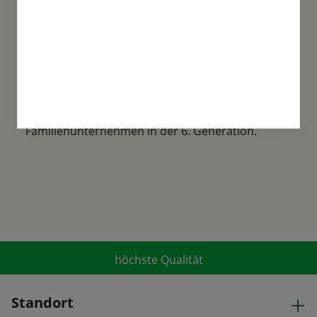
Familientradition
Samen-Fetzer wurde 1865 in Gönningen
gegründet und ist ein traditionsreiches
Familienunternehmen in der 6. Generation.
höchste Qualität
Standort