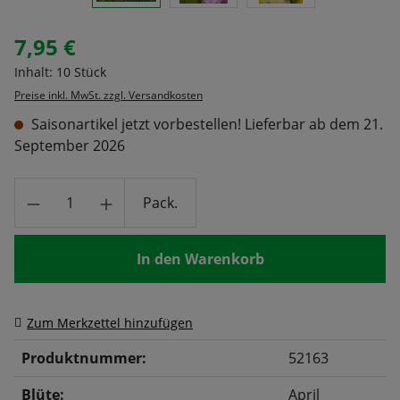
7,95 €
Regulärer Preis:
Inhalt:
10 Stück
Preise inkl. MwSt. zzgl. Versandkosten
Saisonartikel jetzt vorbestellen! Lieferbar ab dem 21.
September 2026
Produkt Anzahl: Gib den gewünschten Wert
Pack.
In den Warenkorb
Zum Merkzettel hinzufügen
Produktnummer:
52163
Blüte:
April