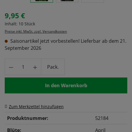
9,95 €
Regulärer Preis:
Inhalt:
10 Stück
Preise inkl. MwSt. zzgl. Versandkosten
Saisonartikel jetzt vorbestellen! Lieferbar ab dem 21.
September 2026
Produkt Anzahl: Gib den gewünschten Wert
Pack.
In den Warenkorb
Zum Merkzettel hinzufügen
Produktnummer:
52184
Blüte:
April