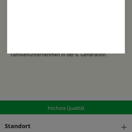
Familientradition
Samen-Fetzer wurde 1865 in Gönningen
gegründet und ist ein traditionsreiches
Familienunternehmen in der 6. Generation.
höchste Qualität
Standort