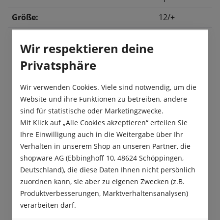
Größe:
12/+
Wir respektieren deine
Beschreibung
Privatsphäre
Die zweifarbige Tulpe „Hermitage“ hat dunkel-
Wir verwenden Cookies. Viele sind notwendig, um die
orangefarbene Blütenblätter, die mit einem
Website und ihre Funktionen zu betreiben, andere
kräftigen, flammenartigen Jaspis Rot…
Mehr
sind für statistische oder Marketingzwecke.
Produktsicherheit
Mit Klick auf „Alle Cookies akzeptieren“ erteilen Sie
Ihre Einwilligung auch in die Weitergabe über Ihr
Verhalten in unserem Shop an unseren Partner, die
shopware AG (Ebbinghoff 10, 48624 Schöppingen,
Deutschland), die diese Daten Ihnen nicht persönlich
zuordnen kann, sie aber zu eigenen Zwecken (z.B.
Das sagen unsere Kunden
Produktverbesserungen, Marktverhaltensanalysen)
verarbeiten darf.