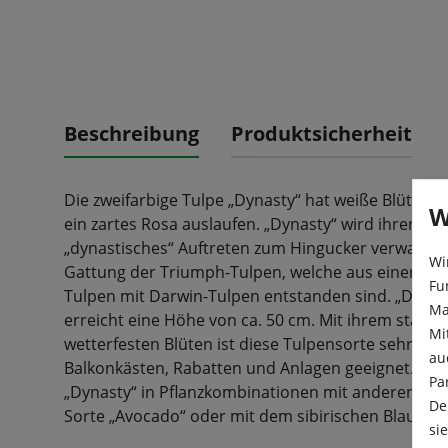
Beschreibung
Produktsicherheit
Die zweifarbige Tulpe „Dynasty“ hat weiße Blütenbl
W
ein zartes Rosa auslaufen. „Dynasty“ wird ihren Gar
„dynastisches“ Auftreten zum Hingucker verwandel
Wi
Gattung der Triumph-Tulpen, welche aus einer Kr
Fu
Tulpen mit Darwin-Tulpen entstanden sind. „Dynast
Ma
erreicht eine Höhe von ca. 50 cm. Mit ihrem stabile
Mi
wetterfesten Blüten ist diese Tulpensorte sehr gut 
au
Balkonkästen, Rabatten und Anlagen geeignet. Bes
Pa
„Dynasty“ in Pflanzkombinationen mit anderen Tulp
De
Sorte „Avocado“ oder mit dem sibirischen Blauster
si