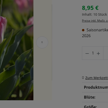
8,95 €
Regulärer Prei
Inhalt:
10 Stück
Preise inkl. MwSt. 
Saisonartike
2026
Produkt A
Zum Merkzett
Produktnum
Blüte:
Größe: