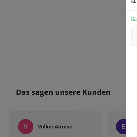
Ma
Da
Das sagen unsere Kunden
V
E
Volker Aurenz