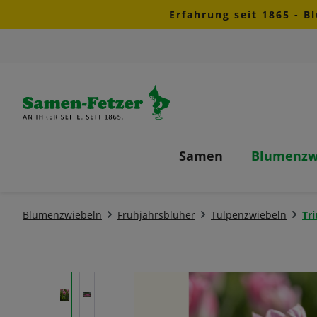
Erfahrung seit 1865 - B
m Hauptinhalt springen
Zur Suche springen
Zur Hauptnavigation springen
Samen
Blumenzw
Blumenzwiebeln
Frühjahrsblüher
Tulpenzwiebeln
Tr
Bildergalerie überspringen