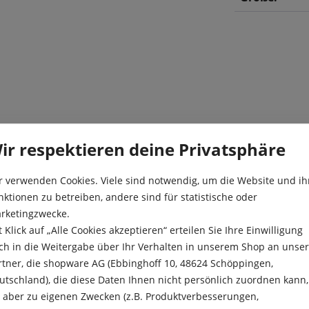
ätter, die zum Rand hin in
Blüte:
ir respektieren deine Privatsphäre
ten sicherlich durch ihr
n. Diese Tulpen zählen zur
Farbe:
r verwenden Cookies. Viele sind notwendig, um die Website und ih
euzung von einfachen frühen
nktionen zu betreiben, andere sind für statistische oder
Höhe:
y“ erblüht im April und
rketingzwecke.
n Stiel und ihren
Kulturdauer:
t Klick auf „Alle Cookies akzeptieren“ erteilen Sie Ihre Einwilligung
für Beete, Töpfe,
ch in die Weitergabe über Ihr Verhalten in unserem Shop an unse
onders schön wirkt
Pflanzabstan
rtner, die shopware AG (Ebbinghoff 10, 48624 Schöppingen,
en, wie zum Beispiel der
utschland), die diese Daten Ihnen nicht persönlich zuordnen kann,
Pflanztiefe:
n.
e aber zu eigenen Zwecken (z.B. Produktverbesserungen,