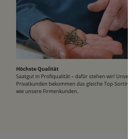
Höchste Qualität
Saatgut in Profiqualität – dafür stehen wir! Unsere
Privatkunden bekommen das gleiche Top-Sortiment
wie unsere Firmenkunden.