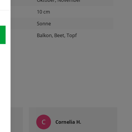
Oktober, November
nd:
10 cm
Sonne
:
Balkon, Beet, Topf
C
l
Cornelia H.