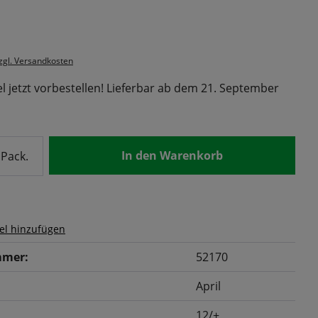
s:
zzgl. Versandkosten
l jetzt vorbestellen! Lieferbar ab dem 21. September
nzahl: Gib den gewünschten Wert ein od
In den Warenkorb
Pack.
el hinzufügen
mer:
52170
April
12/+