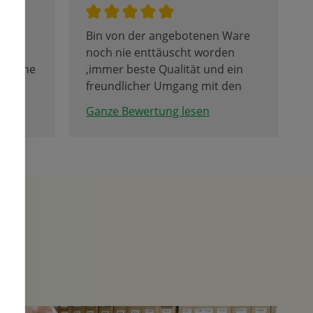
n den
Bin von der angebotenen Ware
le
noch nie enttäuscht worden
er eine
,immer beste Qualität und ein
freundlicher Umgang mit den
 ein
Kunden.
Ganze Bewertung lesen
n die
e vor
len.
min
h Hause
u
och
önheit
ngen