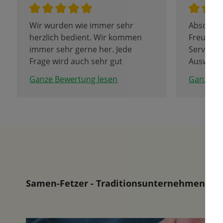
Wir wurden wie immer sehr
Absolut 
herzlich bedient. Wir kommen
Freundli
immer sehr gerne her. Jede
Service, 
Frage wird auch sehr gut
Auswahl!
beantwortet.
Tulpenbl
Ganze Bewertung lesen
Ganze Be
Samen-Fetzer - Traditionsunternehmen in d