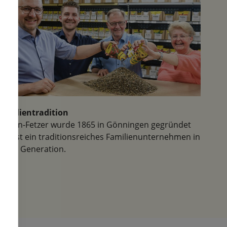
ubern.
ersten,
 zum
em kann
n Natur
Familientradition
Samen-Fetzer wurde 1865 in Gönningen gegründet
und ist ein traditionsreiches Familienunternehmen in
der 6. Generation.