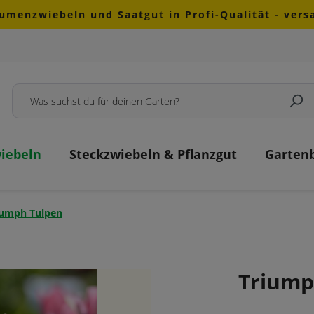
lumenzwiebeln und Saatgut in Profi-Qualität - ver
iebeln
Steckzwiebeln & Pflanzgut
Garten
iumph Tulpen
Triump