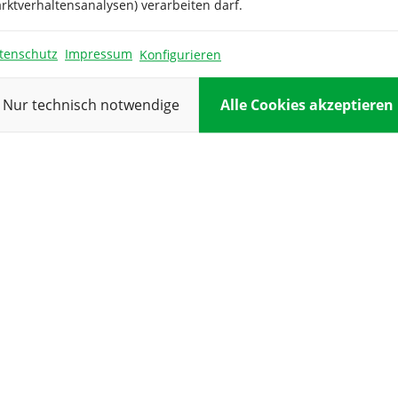
Pflanzung:
rktverhaltensanalysen) verarbeiten darf.
Reihenabsta
tenschutz
Impressum
Konfigurieren
Standort:
Nur technisch notwendige
Alle Cookies akzeptieren
Verwendung
M
Eva-Maria Öfner
Martina Romme