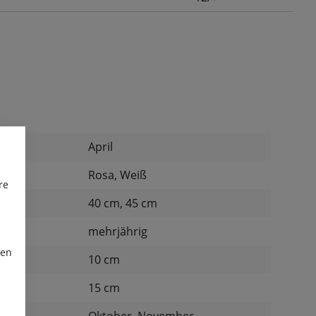
April
Rosa, Weiß
re
40 cm, 45 cm
mehrjährig
ren
d:
10 cm
15 cm