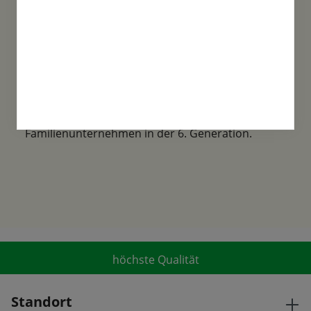
Familientradition
Samen-Fetzer wurde 1865 in Gönningen
gegründet und ist ein traditionsreiches
Familienunternehmen in der 6. Generation.
höchste Qualität
Standort