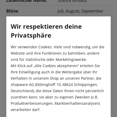
Lateinischer Name:
Statice sinuata
Blüte:
Juli
, August
, September
Wir respektieren deine
Privatsphäre
Beschreibung
Die Strandflieder „Pacific“ Mischung erblüht von
Wir verwenden Cookies. Viele sind notwendig, um die
Juli bis September in wunderschönen
Website und ihre Funktionen zu betreiben, andere
Farbkombinationen in ihrem Beet. Wenn S…
Mehr
sind für statistische oder Marketingzwecke.
Mit Klick auf „Alle Cookies akzeptieren“ erteilen Sie
Produktsicherheit
Ihre Einwilligung auch in die Weitergabe über Ihr
Verhalten in unserem Shop an unseren Partner, die
shopware AG (Ebbinghoff 10, 48624 Schöppingen,
Deutschland), die diese Daten Ihnen nicht persönlich
zuordnen kann, sie aber zu eigenen Zwecken (z.B.
Produktverbesserungen, Marktverhaltensanalysen)
Das sagen unsere Kunden
verarbeiten darf.