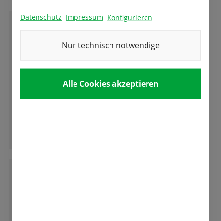
Datenschutz
Impressum
Konfigurieren
M
M.K.
Nur technisch notwendige
Die Besitzer sind sehr nette Leute, die immer
Alle Cookies akzeptieren
bemüht sind einem weiter zu helfen.
Tolle Auswahl an Samen und Blumenzwiebel.
Ganze Bewertung lesen
B
Bianca Hennig