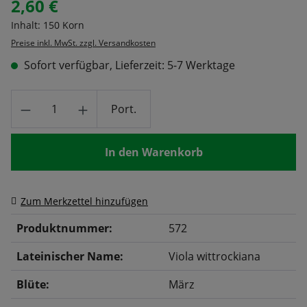
2,60 €
Regulärer Preis:
Inhalt:
150 Korn
Preise inkl. MwSt. zzgl. Versandkosten
Sofort verfügbar, Lieferzeit: 5-7 Werktage
Produkt Anzahl: Gib den gewünschten Wert
Port.
In den Warenkorb
Zum Merkzettel hinzufügen
Produktnummer:
572
Lateinischer Name:
Viola wittrockiana
Blüte:
März