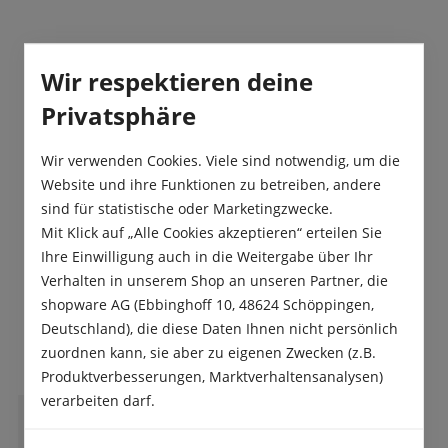
Beschreibung
Wir respektieren deine
Das dunkel-samtblaue Stiefmütterchen
Privatsphäre
„Bergwacht“ ist sehr kompakt und äußerst robust.
Stiefmütterchen sind unentbehrliche Fr…
Mehr
Wir verwenden Cookies. Viele sind notwendig, um die
Produktsicherheit
Website und ihre Funktionen zu betreiben, andere
sind für statistische oder Marketingzwecke.
Mit Klick auf „Alle Cookies akzeptieren“ erteilen Sie
Ihre Einwilligung auch in die Weitergabe über Ihr
Verhalten in unserem Shop an unseren Partner, die
shopware AG (Ebbinghoff 10, 48624 Schöppingen,
Das sagen unsere Kunden
Deutschland), die diese Daten Ihnen nicht persönlich
zuordnen kann, sie aber zu eigenen Zwecken (z.B.
Produktverbesserungen, Marktverhaltensanalysen)
verarbeiten darf.
D
Dieter F. Heinlin