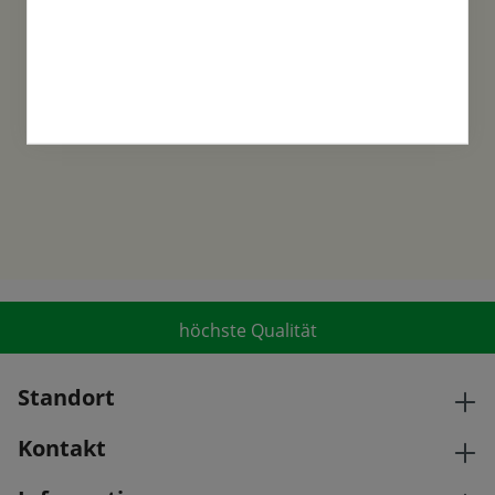
Familientradition
Samen-Fetzer wurde 1865 in Gönningen
gegründet und ist ein traditionsreiches
Familienunternehmen in der 6. Generation.
höchste Qualität
Standort
Kontakt