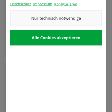
Datenschutz
Impressum
Konfigurieren
Nur technisch notwendige
Ein Besuch insbesondere während der
Tulpenbluetr ist sehr zu empfehlen. Die ganze
Vielfalt der aus den Samen bzw. Zwiebeln von
Alle Cookies akzeptieren
Fa. Fetzer entsteht ist erstaunlich. Zu
empfehlen ist auch ein Besuch des
Ganze Bewertung lesen
Tulpencafe unweit im Seniorenheim im UG.
M
Mathias Hutzenlaub
Super Auswahl und beste Qualität und das in
einem Traditions-Familienunternehmen.
Da bleiben keine Wünsche offen.