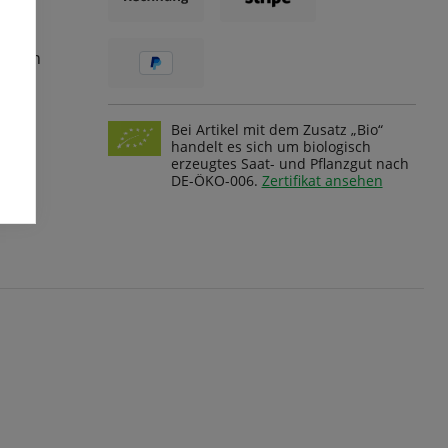
ungen
Bei Artikel mit dem Zusatz „Bio“
handelt es sich um biologisch
erzeugtes Saat- und Pflanzgut nach
DE-ÖKO-006.
Zertifikat ansehen