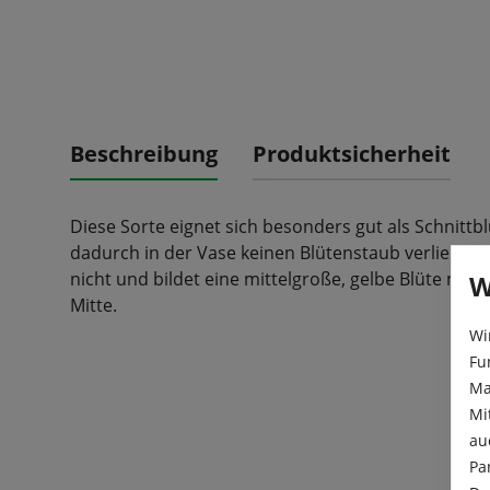
Beschreibung
Produktsicherheit
Diese Sorte eignet sich besonders gut als Schnittbl
dadurch in der Vase keinen Blütenstaub verliert. Di
nicht und bildet eine mittelgroße, gelbe Blüte mit 
W
Mitte.
Wi
Fu
Ma
Mi
au
Pa