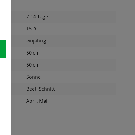
7-14 Tage
tur:
15 °C
einjährig
d:
50 cm
nd:
50 cm
Sonne
:
Beet, Schnitt
April, Mai