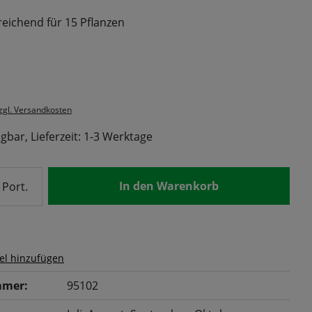
reichend für 15 Pflanzen
s:
zzgl. Versandkosten
gbar, Lieferzeit: 1-3 Werktage
nzahl: Gib den gewünschten Wert ein od
In den Warenkorb
Port.
el hinzufügen
mer:
95102