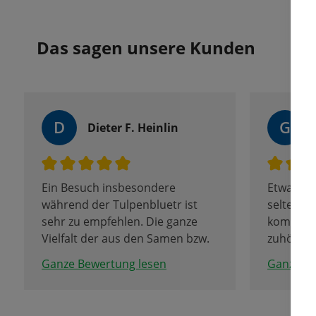
Das sagen unsere Kunden
D
G
Dieter F. Heinlin
Ein Besuch insbesondere
Etwas wa
während der Tulpenbluetr ist
seltener 
sehr zu empfehlen. Die ganze
kompeten
Vielfalt der aus den Samen bzw.
zuhören 
Zwiebeln von Fa. Fetzer entsteht
berät und
Ganze Bewertung lesen
Ganze Be
ist erstaunlich. Zu empfehlen ist
Tolle Fir
auch ein Besuch des Tulpencafe
Team de
unweit im Seniorenheim im UG.
sie mit F