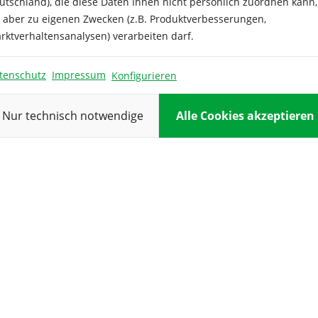
utschland), die diese Daten Ihnen nicht persönlich zuordnen kann,
für:
e aber zu eigenen Zwecken (z.B. Produktverbesserungen,
rktverhaltensanalysen) verarbeiten darf.
Keimdauer:
Keimtempera
tenschutz
Impressum
Konfigurieren
Kulturdauer:
Nur technisch notwendige
Alle Cookies akzeptieren
Pflanzabstan
Reihenabsta
Standort:
Verwendung
Vorkultur: