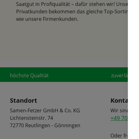
Saatgut in Profiqualität – dafür stehen wir! Unsere
Privatkunden bekommen das gleiche Top-Sortiment
wie unsere Firmenkunden.
höchste Qualität
zuverlässige
Standort
Kontakt
Samen-Fetzer GmbH & Co. KG
Wir sind tel
+49 7072 6
Lichtensteinstr. 74
72770 Reutlingen - Gönningen
Oder freuen