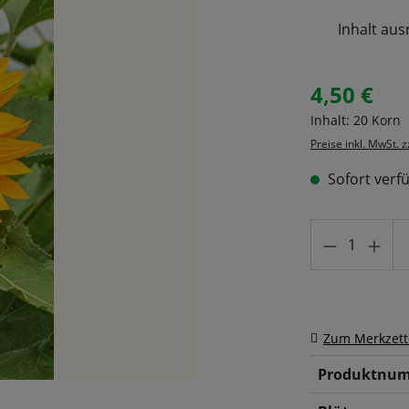
Inhalt aus
4,50 €
Regulärer Prei
Inhalt:
20 Korn
Preise inkl. MwSt. 
Sofort verfü
Produkt A
Zum Merkzett
Produktnum