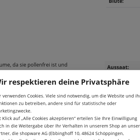
Blüte:
ume, da sie pollenfrei ist und
Aussaat:
ese Sorte verzweigt sich
kontrastreicher, dunkler
Aussaattiefe
ir respektieren deine Privatsphäre
Blüte:
r verwenden Cookies. Viele sind notwendig, um die Website und ih
nktionen zu betreiben, andere sind für statistische oder
Farbe:
rketingzwecke.
Höhe:
t Klick auf „Alle Cookies akzeptieren“ erteilen Sie Ihre Einwilligung
ch in die Weitergabe über Ihr Verhalten in unserem Shop an unse
rtner, die shopware AG (Ebbinghoff 10, 48624 Schöppingen,
Inhalt ausre