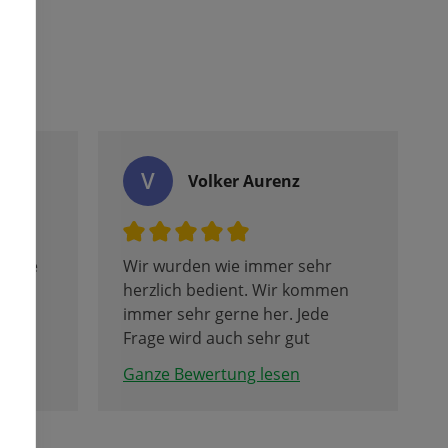
V
Volker Aurenz
 Ware
Wir wurden wie immer sehr
en
herzlich bedient. Wir kommen
 ein
immer sehr gerne her. Jede
 den
Frage wird auch sehr gut
beantwortet.
Ganze Bewertung lesen