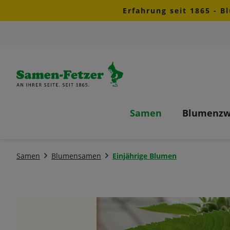
Erfahrung seit 1865 - B
m Hauptinhalt springen
Zur Suche springen
Zur Hauptnavigation springen
Samen
Blumenzw
Samen
Blumensamen
Einjährige Blumen
Bildergalerie überspringen