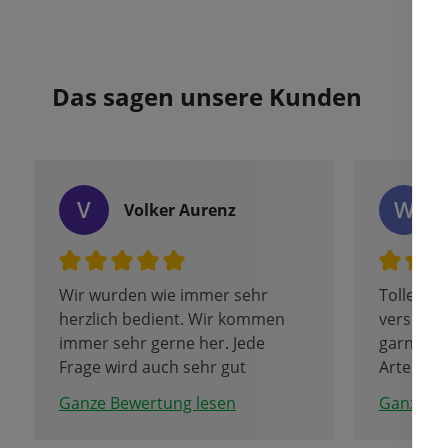
Das sagen unsere Kunden
V
W
Volker Aurenz
Wir wurden wie immer sehr
Tolles Ve
herzlich bedient. Wir kommen
verschie
immer sehr gerne her. Jede
garnicht 
Frage wird auch sehr gut
Arten un
beantwortet.
und ande
Ganze Bewertung lesen
Ganze Be