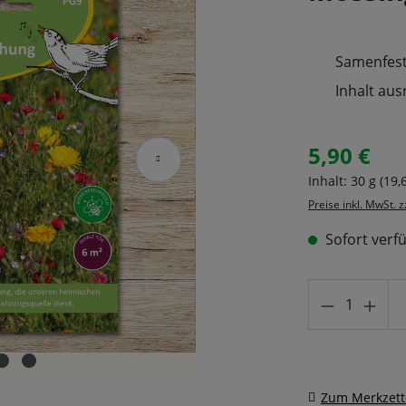
Samenfeste
Inhalt aus
5,90 €
Regulärer Prei
Inhalt:
30 g
(19,
Preise inkl. MwSt. 
Sofort verfü
Produkt A
Zum Merkzett