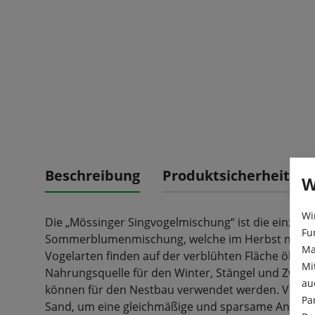
Beschreibung
Produktsicherheit
W
Wi
Die „Mössinger Singvogelmischung“ ist die einzige 
Fu
Sommerblumenmischung, welche im Herbst nicht a
Ma
Vogelarten finden auf der verblühten Fläche ölhal
Mi
Nahrungsquelle für den Winter, Stängel und Zweig
au
können für den Nestbau verwendet werden. Vermis
Pa
Sand, um eine gleichmäßige und sparsame Ansaat 