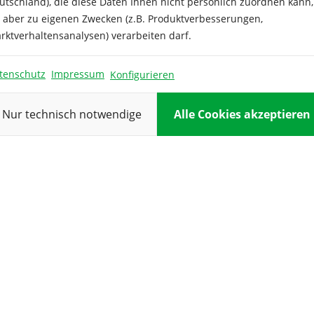
utschland), die diese Daten Ihnen nicht persönlich zuordnen kann,
e aber zu eigenen Zwecken (z.B. Produktverbesserungen,
Blüte:
rktverhaltensanalysen) verarbeiten darf.
Farbe:
tenschutz
Impressum
Konfigurieren
Höhe:
Nur technisch notwendige
Alle Cookies akzeptieren
Inhalt ausre
für:
Keimdauer:
Keimtempera
Kulturdauer:
Standort: