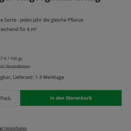
 Sorte - jedes Jahr die gleiche Pflanze
reichend für 6 m²
s:
67 € / 100 g)
zzgl. Versandkosten
gbar, Lieferzeit: 1-3 Werktage
nzahl: Gib den gewünschten Wert ein od
In den Warenkorb
Pack.
el hinzufügen