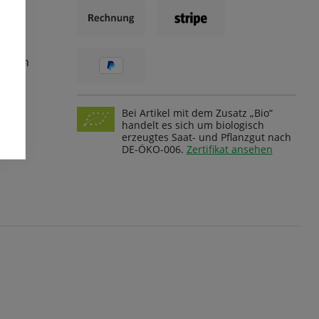
ungen
Bei Artikel mit dem Zusatz „Bio“
handelt es sich um biologisch
erzeugtes Saat- und Pflanzgut nach
DE-ÖKO-006.
Zertifikat ansehen