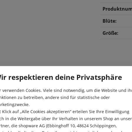
Produktnum
Blüte:
Größe:
ir respektieren deine Privatsphäre
r verwenden Cookies. Viele sind notwendig, um die Website und ih
einjährige
Aufwandmen
nktionen zu betreiben, andere sind für statistische oder
bgemäht wird. Viele
rketingzwecke.
tige Samenkapseln als
Aussaat:
t Klick auf „Alle Cookies akzeptieren“ erteilen Sie Ihre Einwilligung
e der verblühten Blumen
ch in die Weitergabe über Ihr Verhalten in unserem Shop an unse
Aussaattiefe
chen Sie das Saatgut mit
rtner, die shopware AG (Ebbinghoff 10, 48624 Schöppingen,
zu erreichen.
Besonderheit