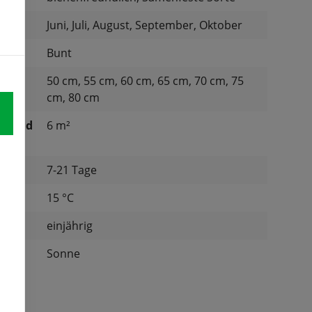
Juni, Juli, August, September, Oktober
Bunt
50 cm, 55 cm, 60 cm, 65 cm, 70 cm, 75
cm, 80 cm
ichend
6 m²
7-21 Tage
tur:
15 °C
einjährig
Sonne