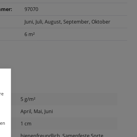
mer:
97070
Juni
, Juli
, August
, September
, Oktober
6 m²
re
ge:
5 g/m²
April, Mai, Juni
ren
:
1 cm
:
bienenfreundlich, Samenfeste Sorte