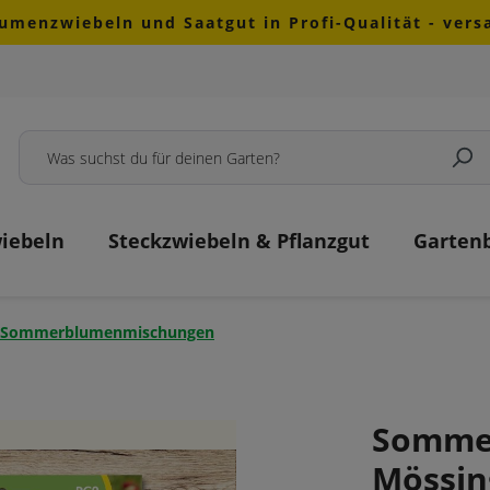
lumenzwiebeln und Saatgut in Profi-Qualität - ver
iebeln
Steckzwiebeln & Pflanzgut
Garten
ge Sommerblumenmischungen
Somme
Mössin