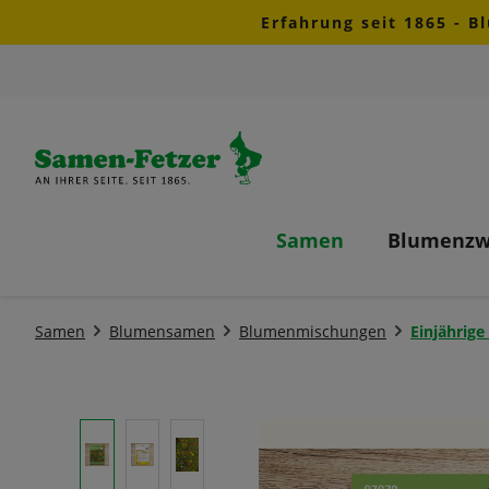
Erfahrung seit 1865 - B
m Hauptinhalt springen
Zur Suche springen
Zur Hauptnavigation springen
Samen
Blumenzw
Samen
Blumensamen
Blumenmischungen
Einjähri
Bildergalerie überspringen