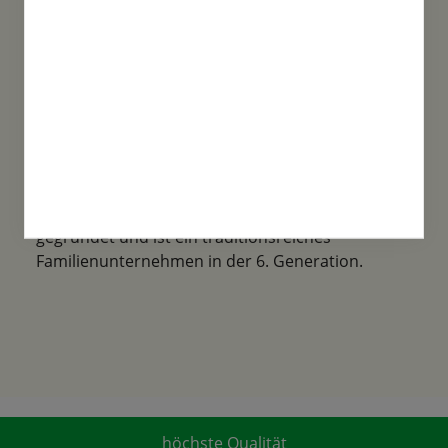
Familientradition
Samen-Fetzer wurde 1865 in Gönningen
gegründet und ist ein traditionsreiches
Familienunternehmen in der 6. Generation.
höchste Qualität