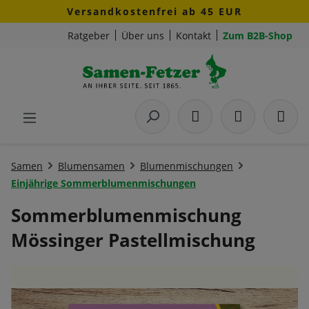
Versandkostenfrei ab 45 EUR
Zum Hauptinhalt springen
Ratgeber
Über uns
Kontakt
Zum B2B-Shop
Samen
Blumensamen
Blumenmischungen
Einjährige Sommerblumenmischungen
Sommerblumenmischung
Mössinger Pastellmischung
Bildergalerie überspringen