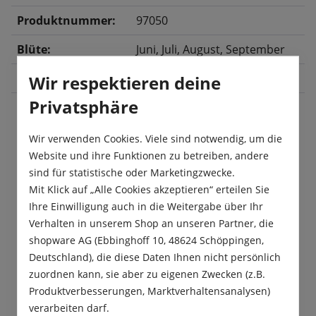
Produktnummer:
97050
Blüte:
Juni
, Juli
, August
, September
Größe:
6 m²
Wir respektieren deine
Privatsphäre
Wir verwenden Cookies. Viele sind notwendig, um die
Beschreibung
Website und ihre Funktionen zu betreiben, andere
Die „Mössinger Pastellmischung“ erstrahlt
sind für statistische oder Marketingzwecke.
sommerlich in Pastelltönen. Weiße, gelbe,
Mit Klick auf „Alle Cookies akzeptieren“ erteilen Sie
rosafarbene und blaue Blüten verleihen d…
Mehr
Ihre Einwilligung auch in die Weitergabe über Ihr
Verhalten in unserem Shop an unseren Partner, die
Produktsicherheit
shopware AG (Ebbinghoff 10, 48624 Schöppingen,
Deutschland), die diese Daten Ihnen nicht persönlich
zuordnen kann, sie aber zu eigenen Zwecken (z.B.
Produktverbesserungen, Marktverhaltensanalysen)
verarbeiten darf.