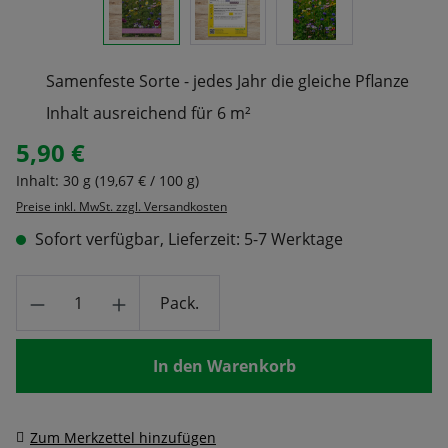
Samenfeste Sorte - jedes Jahr die gleiche Pflanze
Inhalt ausreichend für 6 m²
5,90 €
Regulärer Preis:
Inhalt:
30 g
(19,67 € / 100 g)
Preise inkl. MwSt. zzgl. Versandkosten
Sofort verfügbar, Lieferzeit: 5-7 Werktage
Produkt Anzahl: Gib den gewünschten Wert
Pack.
In den Warenkorb
Zum Merkzettel hinzufügen