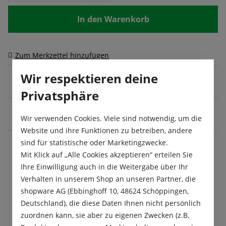
In den Warenkorb
Zum Merkzettel hinzufügen
Produktnumm
20445700
Wir respektieren deine
er:
Privatsphäre
Blüte:
Juni
, Juli
, August
, September
,
Wir verwenden Cookies. Viele sind notwendig, um die
Oktober
Website und ihre Funktionen zu betreiben, andere
sind für statistische oder Marketingzwecke.
Mit Klick auf „Alle Cookies akzeptieren“ erteilen Sie
Beschreibung
Ihre Einwilligung auch in die Weitergabe über Ihr
Verhalten in unserem Shop an unseren Partner, die
Die Sommerblumenmischung "Fetzers
shopware AG (Ebbinghoff 10, 48624 Schöppingen,
Schmetterlingsnektar“ ist der besondere
Deutschland), die diese Daten Ihnen nicht persönlich
Blumensamen für Schmetterlinge &amp; Co. Diese
zuordnen kann, sie aber zu eigenen Zwecken (z.B.
duf…
Mehr