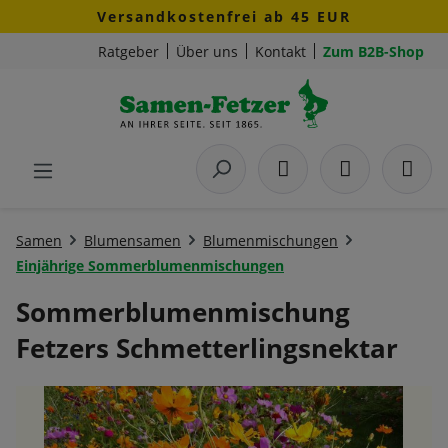
Versandkostenfrei ab 45 EUR
Zum Hauptinhalt springen
Ratgeber
Über uns
Kontakt
Zum B2B-Shop
Samen
Blumensamen
Blumenmischungen
Einjährige Sommerblumenmischungen
Sommerblumenmischung
Fetzers Schmetterlingsnektar
Bildergalerie überspringen