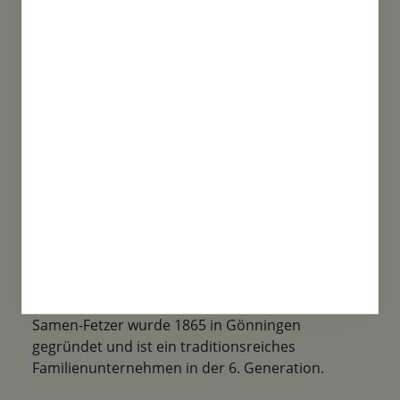
Sortenvielfalt
Unsere Produktvielfalt ist enorm. Von Bio
Saatgut, über spezielle Mischungen bis
Historische Sorten ist alles mit dabei!
Familientradition
Samen-Fetzer wurde 1865 in Gönningen
gegründet und ist ein traditionsreiches
Familienunternehmen in der 6. Generation.