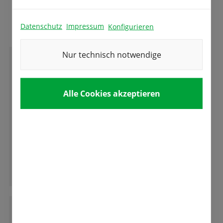
Das sagen unsere Kunden
Datenschutz
Impressum
Konfigurieren
Nur technisch notwendige
M
M.K.
Alle Cookies akzeptieren
Die Besitzer sind sehr nette Leute, die immer
bemüht sind einem weiter zu helfen.
Tolle Auswahl an Samen und Blumenzwiebel.
Ganze Bewertung lesen
S
Simon Schenkel