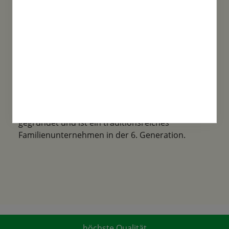
Familientradition
Samen-Fetzer wurde 1865 in Gönningen
gegründet und ist ein traditionsreiches
Familienunternehmen in der 6. Generation.
höchste Qualität