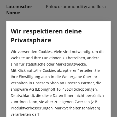
Lateinischer
Phlox drummondii grandiflora
Name:
Blüte:
Juni
, Juli
, August
, September
,
Wir respektieren deine
Oktober
Privatsphäre
Wir verwenden Cookies. Viele sind notwendig, um die
Beschreibung
Website und ihre Funktionen zu betreiben, andere
Die Sommer-Phlox Prachtmischung ist eine der
sind für statistische oder Marketingzwecke.
schönsten Sommerblumenmischungen. Mit
Mit Klick auf „Alle Cookies akzeptieren“ erteilen Sie
seinen zahlreichen, ausdrucksstarken und…
Mehr
Ihre Einwilligung auch in die Weitergabe über Ihr
Verhalten in unserem Shop an unseren Partner, die
Produktsicherheit
shopware AG (Ebbinghoff 10, 48624 Schöppingen,
Deutschland), die diese Daten Ihnen nicht persönlich
zuordnen kann, sie aber zu eigenen Zwecken (z.B.
Produktverbesserungen, Marktverhaltensanalysen)
verarbeiten darf.