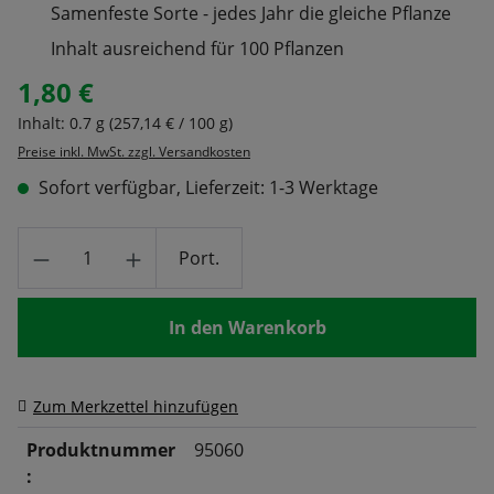
Samenfeste Sorte - jedes Jahr die gleiche Pflanze
Inhalt ausreichend für 100 Pflanzen
1,80 €
Regulärer Preis:
Inhalt:
0.7 g
(257,14 € / 100 g)
Preise inkl. MwSt. zzgl. Versandkosten
Sofort verfügbar, Lieferzeit: 1-3 Werktage
Produkt Anzahl: Gib den gewünschten Wert
Port.
In den Warenkorb
Zum Merkzettel hinzufügen
Produktnummer
95060
: