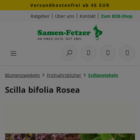
Versandkostenfrei ab 45 EUR
Zum Hauptinhalt springen
Ratgeber
Über uns
Kontakt
Zum B2B-Shop
Blumenzwiebeln
Frühjahrsblüher
Scillazwiebeln
Scilla bifolia Rosea
Bildergalerie überspringen