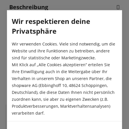
Beschreibung
Das Blausternchen „Scilla bifolia Rosea“ besitzt vier
Wir respektieren deine
bis zwölf rosafarbene Blüten sind zu einer
Privatsphäre
einseitigen Traube angeordn…
Mehr
Produktsicherheit
Wir verwenden Cookies. Viele sind notwendig, um die
Website und ihre Funktionen zu betreiben, andere
sind für statistische oder Marketingzwecke.
Mit Klick auf „Alle Cookies akzeptieren“ erteilen Sie
Ihre Einwilligung auch in die Weitergabe über Ihr
Verhalten in unserem Shop an unseren Partner, die
Das sagen unsere Kunden
shopware AG (Ebbinghoff 10, 48624 Schöppingen,
Deutschland), die diese Daten Ihnen nicht persönlich
zuordnen kann, sie aber zu eigenen Zwecken (z.B.
Produktverbesserungen, Marktverhaltensanalysen)
verarbeiten darf.
S
Simon Schenkel