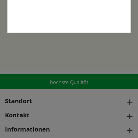
Familientradition
Samen-Fetzer wurde 1865 in Gönningen
gegründet und ist ein traditionsreiches
Familienunternehmen in der 6. Generation.
höchste Qualität
Standort
Kontakt
Informationen