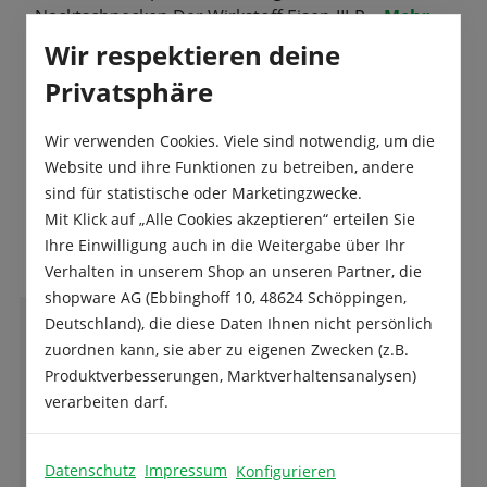
Nacktschnecken.Der Wirkstoff Eisen-III-P…
Mehr
Wir respektieren deine
Produktsicherheit
Privatsphäre
Wir verwenden Cookies. Viele sind notwendig, um die
Website und ihre Funktionen zu betreiben, andere
sind für statistische oder Marketingzwecke.
Mit Klick auf „Alle Cookies akzeptieren“ erteilen Sie
Das sagen unsere Kunden
Ihre Einwilligung auch in die Weitergabe über Ihr
Verhalten in unserem Shop an unseren Partner, die
shopware AG (Ebbinghoff 10, 48624 Schöppingen,
Deutschland), die diese Daten Ihnen nicht persönlich
M
zuordnen kann, sie aber zu eigenen Zwecken (z.B.
Michael Volk
Produktverbesserungen, Marktverhaltensanalysen)
verarbeiten darf.
Ich bin seit 10 Tagen Kunde hier und ich bin
voll zufrieden. Hier wird man fachkundig und
Datenschutz
Impressum
Konfigurieren