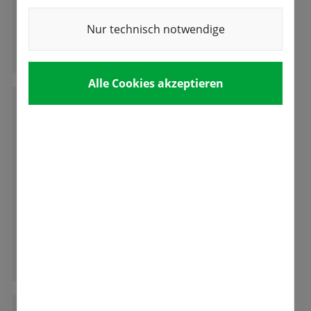
sehr freundlich bedient. Hier fühle ich mich
gut aufgehoben.
Nur technisch notwendige
Ganze Bewertung lesen
Alle Cookies akzeptieren
E
Eva-Maria Öfner
Absolut empfehlenswert! Freundlicher und
kompetenter Service, tolle Qualität und
Auswahl! Wir freuen uns auf die Tulpenblüte.
Ganze Bewertung lesen