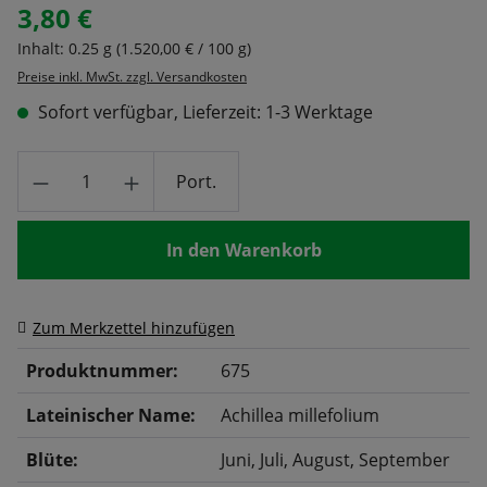
3,80 €
Regulärer Preis:
Inhalt:
0.25 g
(1.520,00 € / 100 g)
Preise inkl. MwSt. zzgl. Versandkosten
Sofort verfügbar, Lieferzeit: 1-3 Werktage
Produkt Anzahl: Gib den gewünschten Wert
Port.
In den Warenkorb
Zum Merkzettel hinzufügen
Produktnummer:
675
Lateinischer Name:
Achillea millefolium
Blüte:
Juni
, Juli
, August
, September