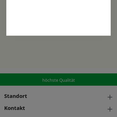
Familientradition
Samen-Fetzer wurde 1865 in Gönningen
gegründet und ist ein traditionsreiches
Familienunternehmen in der 6. Generation.
höchste Qualität
Standort
Kontakt