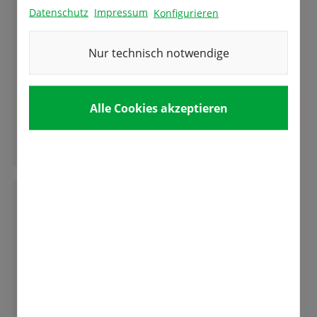
E
Eva-Maria Öfner
Datenschutz
Impressum
Konfigurieren
Nur technisch notwendige
Absolut empfehlenswert! Freundlicher und
kompetenter Service, tolle Qualität und
Auswahl! Wir freuen uns auf die Tulpenblüte.
Alle Cookies akzeptieren
Ganze Bewertung lesen
B
Bianca Hennig
Superauswahl, gute Beratung, tolle Zwiebeln!
Kann ich nur ausnahmslos empfehlen.