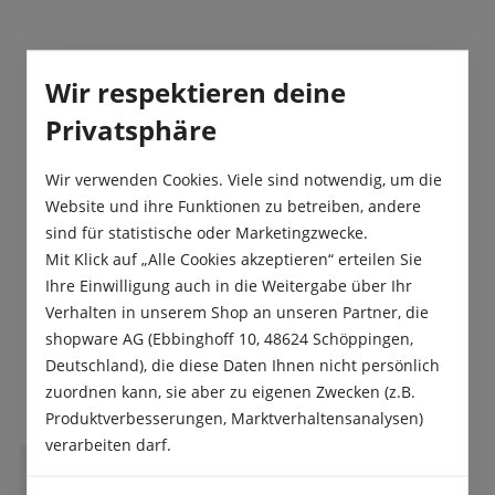
Beschreibung
Wir respektieren deine
Die Schafgarbe „Colorado Mischung“ eignet sich
Privatsphäre
als einjährige Topfpflanzen eben sowie als
mehrjährige Gartenstaude. Die past…
Mehr
Wir verwenden Cookies. Viele sind notwendig, um die
Website und ihre Funktionen zu betreiben, andere
Produktsicherheit
sind für statistische oder Marketingzwecke.
Mit Klick auf „Alle Cookies akzeptieren“ erteilen Sie
Ihre Einwilligung auch in die Weitergabe über Ihr
Verhalten in unserem Shop an unseren Partner, die
shopware AG (Ebbinghoff 10, 48624 Schöppingen,
Deutschland), die diese Daten Ihnen nicht persönlich
Das sagen unsere Kunden
zuordnen kann, sie aber zu eigenen Zwecken (z.B.
Produktverbesserungen, Marktverhaltensanalysen)
verarbeiten darf.