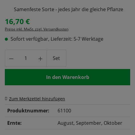
Samenfeste Sorte - jedes Jahr die gleiche Pflanze
16,70 €
Regulärer Preis:
Preise inkl. MwSt. zzgl. Versandkosten
Sofort verfügbar, Lieferzeit: 5-7 Werktage
Produkt Anzahl: Gib den gewünschten Wert
Set
In den Warenkorb
Zum Merkzettel hinzufügen
Produktnummer:
61100
Ernte:
August
, September
, Oktober