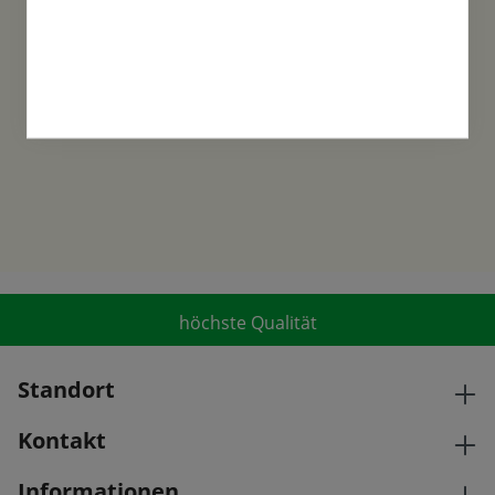
Familientradition
Samen-Fetzer wurde 1865 in Gönningen
gegründet und ist ein traditionsreiches
Familienunternehmen in der 6. Generation.
höchste Qualität
Standort
Kontakt
Informationen