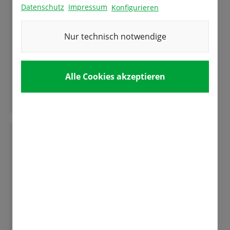
Datenschutz
Impressum
Konfigurieren
Nur technisch notwendige
Sehr gute Samen und Beratung. Kann man
gut weiter empfehlen. Preis und Leistung gut
Alle Cookies akzeptieren
Ganze Bewertung lesen
M
Martina Rommel
Wer Tulpen liebt und sie in den Garten, oder
in einer Schale pflanzen möchte, findet hier
eine umwerfende Auswahl.
Hier muss man nicht über ein Bild auf der