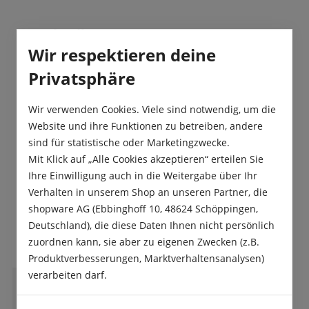
Beschreibung
Wir respektieren deine
Wenn im Hochbeet die ersten Plätze frei werden,
beginnt die nächste Gartenrunde. Dieses Set
Privatsphäre
bringt mit Salanova, Mangold, As…
Mehr
Wir verwenden Cookies. Viele sind notwendig, um die
Produktsicherheit
Website und ihre Funktionen zu betreiben, andere
sind für statistische oder Marketingzwecke.
Mit Klick auf „Alle Cookies akzeptieren“ erteilen Sie
Ihre Einwilligung auch in die Weitergabe über Ihr
Verhalten in unserem Shop an unseren Partner, die
shopware AG (Ebbinghoff 10, 48624 Schöppingen,
Das sagen unsere Kunden
Deutschland), die diese Daten Ihnen nicht persönlich
zuordnen kann, sie aber zu eigenen Zwecken (z.B.
Produktverbesserungen, Marktverhaltensanalysen)
verarbeiten darf.
G
Gerda Auchter