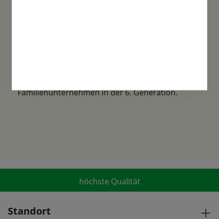
Familientradition
Samen-Fetzer wurde 1865 in Gönningen
gegründet und ist ein traditionsreiches
Familienunternehmen in der 6. Generation.
höchste Qualität
Standort