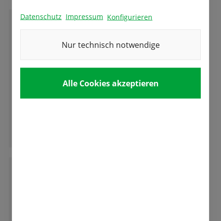
Datenschutz
Impressum
Konfigurieren
M
Mathias Hutzenlaub
Nur technisch notwendige
Super Auswahl und beste Qualität und das in
Alle Cookies akzeptieren
einem Traditions-Familienunternehmen.
Da bleiben keine Wünsche offen.
Ganze Bewertung lesen
C
Cornelia H.