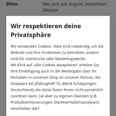
Blüte:
Mai
, Juni
, Juli
, August
, September
,
Oktober
Wir respektieren deine
Beschreibung
Privatsphäre
„Evolution“ ist ein leuchtend dunkelblauer,
Wir verwenden Cookies. Viele sind notwendig, um die
einjähriger Ziersalbei. Dieser Salbei hat einen gut
Website und ihre Funktionen zu betreiben, andere
verzweigten und kompakten Wu…
Mehr
sind für statistische oder Marketingzwecke.
Mit Klick auf „Alle Cookies akzeptieren“ erteilen Sie
Produktsicherheit
Ihre Einwilligung auch in die Weitergabe über Ihr
Verhalten in unserem Shop an unseren Partner, die
shopware AG (Ebbinghoff 10, 48624 Schöppingen,
Deutschland), die diese Daten Ihnen nicht persönlich
zuordnen kann, sie aber zu eigenen Zwecken (z.B.
Produktverbesserungen, Marktverhaltensanalysen)
Das sagen unsere Kunden
verarbeiten darf.