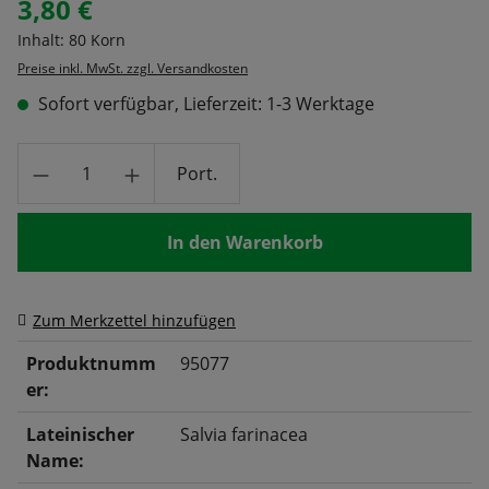
3,80 €
Regulärer Preis:
Inhalt:
80 Korn
Preise inkl. MwSt. zzgl. Versandkosten
Sofort verfügbar, Lieferzeit: 1-3 Werktage
Produkt Anzahl: Gib den gewünschten Wert
Port.
In den Warenkorb
Zum Merkzettel hinzufügen
Produktnumm
95077
er:
Lateinischer
Salvia farinacea
Name: