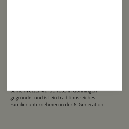
Saatgut, über spezielle Mischungen bis
Historische Sorten ist alles mit dabei!
Familientradition
Samen-Fetzer wurde 1865 in Gönningen
gegründet und ist ein traditionsreiches
Familienunternehmen in der 6. Generation.