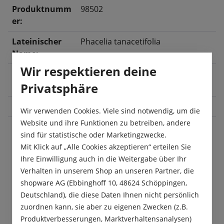
Produktnumm
98502
er:
Lateinischer
Phacelia tanacetifolia
Name:
Wir respektieren deine
Blüte:
Juli
, August
, September
, Oktober
,
Privatsphäre
November
Größe:
250 g
Wir verwenden Cookies. Viele sind notwendig, um die
Website und ihre Funktionen zu betreiben, andere
sind für statistische oder Marketingzwecke.
Mit Klick auf „Alle Cookies akzeptieren“ erteilen Sie
Beschreibung
Ihre Einwilligung auch in die Weitergabe über Ihr
„Phacelia tanacetifolia“ ist eine anspruchslose,
Verhalten in unserem Shop an unseren Partner, die
raschwüchsige Pflanze, die in kurzer Zeit viel
shopware AG (Ebbinghoff 10, 48624 Schöppingen,
Grünmasse bildet. Sie durchw…
Mehr
Deutschland), die diese Daten Ihnen nicht persönlich
zuordnen kann, sie aber zu eigenen Zwecken (z.B.
Produktsicherheit
Produktverbesserungen, Marktverhaltensanalysen)