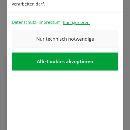
verarbeiten darf.
Datenschutz
Impressum
Konfigurieren
Das sagen unsere Kunden
Nur technisch notwendige
Alle Cookies akzeptieren
D
Dennis Clauss
Gute Ware, gedeiht auch im rauhen
Erzgebirgsklima. Danke
Ganze Bewertung lesen