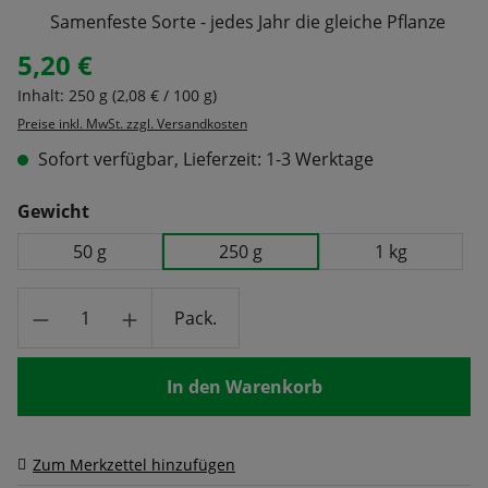
Samenfeste Sorte - jedes Jahr die gleiche Pflanze
5,20 €
Regulärer Preis:
Inhalt:
250 g
(2,08 € / 100 g)
Preise inkl. MwSt. zzgl. Versandkosten
Sofort verfügbar, Lieferzeit: 1-3 Werktage
auswählen
Gewicht
50 g
250 g
1 kg
Produkt Anzahl: Gib den gewünschten Wert
Pack.
In den Warenkorb
Zum Merkzettel hinzufügen