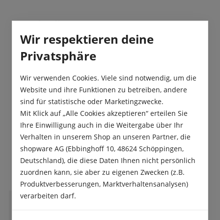
Beschreibung
Wir respektieren deine
„Ornithogalum nutans“, welcher bei uns als
„Nickender Milchstern“ bekannt ist, besitzt weiße,
Privatsphäre
grün gestreifte Blüten. Diese…
Mehr
Wir verwenden Cookies. Viele sind notwendig, um die
Produktsicherheit
Website und ihre Funktionen zu betreiben, andere
sind für statistische oder Marketingzwecke.
Mit Klick auf „Alle Cookies akzeptieren“ erteilen Sie
Ihre Einwilligung auch in die Weitergabe über Ihr
Verhalten in unserem Shop an unseren Partner, die
shopware AG (Ebbinghoff 10, 48624 Schöppingen,
Das sagen unsere Kunden
Deutschland), die diese Daten Ihnen nicht persönlich
zuordnen kann, sie aber zu eigenen Zwecken (z.B.
Produktverbesserungen, Marktverhaltensanalysen)
verarbeiten darf.
L
Lucia Mutschler