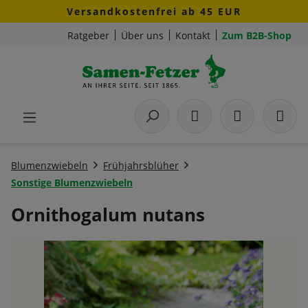
Versandkostenfrei ab 45 EUR
Zum Hauptinhalt springen
Ratgeber
Über uns
Kontakt
Zum B2B-Shop
Blumenzwiebeln
Frühjahrsblüher
Sonstige Blumenzwiebeln
Ornithogalum nutans
Bildergalerie überspringen