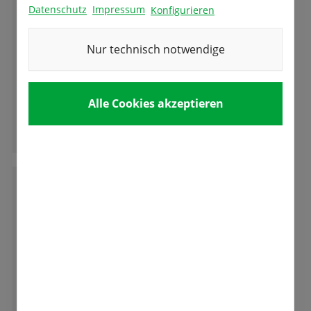
Datenschutz
Impressum
Konfigurieren
Nur technisch notwendige
Ich bin seit vielen Jahren Kundin bei Samen-
Fetzer und kann dieses Geschäft absolut
empfehlen! Die Mitarbeitenden sind immer
total freundlich und beraten sehr kompetent!
Alle Cookies akzeptieren
Ganze Bewertung lesen
M
M.K.
Die Besitzer sind sehr nette Leute, die immer
bemüht sind einem weiter zu helfen.
Tolle Auswahl an Samen und Blumenzwiebel.