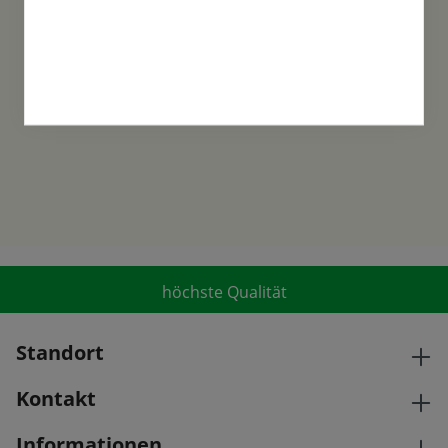
Familientradition
Samen-Fetzer wurde 1865 in Gönningen
gegründet und ist ein traditionsreiches
Familienunternehmen in der 6. Generation.
höchste Qualität
Standort
Kontakt
Informationen