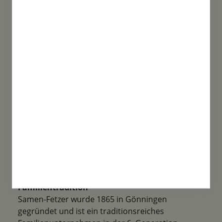
Sortenvielfalt
Unsere Produktvielfalt ist enorm. Von Bio
Saatgut, über spezielle Mischungen bis
Historische Sorten ist alles mit dabei!
Familientradition
Samen-Fetzer wurde 1865 in Gönningen
gegründet und ist ein traditionsreiches