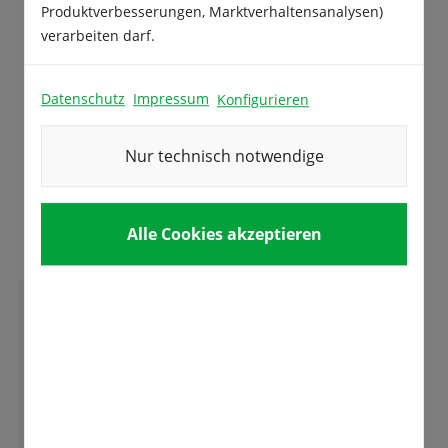
Produktverbesserungen, Marktverhaltensanalysen)
ein hochwertiges, eiweißhaltiges Fr…
Mehr
verarbeiten darf.
Produktsicherheit
Datenschutz
Impressum
Konfigurieren
Nur technisch notwendige
Das sagen unsere Kunden
Alle Cookies akzeptieren
G
Garwain Guingalet
Sehr engagiertes Unternehmen. Schon seit
Jahren viel Öffentlichkeitsarbeit mit