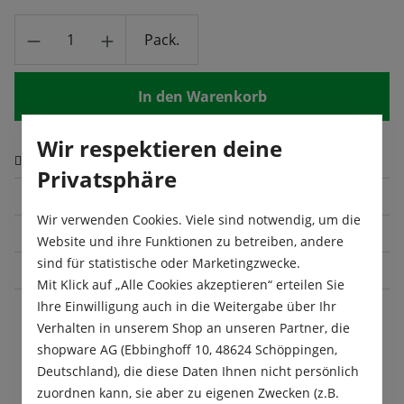
Produkt Anzahl: Gib den gewünschten Wert
Pack.
In den Warenkorb
Wir respektieren deine
Zum Merkzettel hinzufügen
Privatsphäre
Produktnummer:
98814
Wir verwenden Cookies. Viele sind notwendig, um die
Lateinischer Name:
Medicago sativa
Website und ihre Funktionen zu betreiben, andere
sind für statistische oder Marketingzwecke.
Größe:
1 kg
Mit Klick auf „Alle Cookies akzeptieren“ erteilen Sie
Ihre Einwilligung auch in die Weitergabe über Ihr
Verhalten in unserem Shop an unseren Partner, die
Beschreibung
shopware AG (Ebbinghoff 10, 48624 Schöppingen,
Deutschland), die diese Daten Ihnen nicht persönlich
Diese frostbeständige und mehrjährige
zuordnen kann, sie aber zu eigenen Zwecken (z.B.
Futterpflanze liefert für Kleintiere und Nutztiere