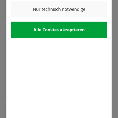
Nur technisch notwendige
Ganze Bewertung lesen
Alle Cookies akzeptieren
W
Wolfgang Werner
Tolles Versuchsfeld der verschiedenen
Tulpen,ich habe garnicht gewusst dass es
soviele Arten und Formen der Tulpen und
andere Blumen gibt.
Ganze Bewertung lesen
G
Garwain Guingalet