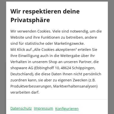
Produktsicherheit
Wir respektieren deine
Privatsphäre
Wir verwenden Cookies. Viele sind notwendig, um die
Website und ihre Funktionen zu betreiben, andere
sind für statistische oder Marketingzwecke.
Das sagen unsere Kunden
Mit Klick auf „Alle Cookies akzeptieren“ erteilen Sie
Ihre Einwilligung auch in die Weitergabe über Ihr
Verhalten in unserem Shop an unseren Partner, die
shopware AG (Ebbinghoff 10, 48624 Schöppingen,
G
Deutschland), die diese Daten Ihnen nicht persönlich
Gerda Auchter
zuordnen kann, sie aber zu eigenen Zwecken (z.B.
Produktverbesserungen, Marktverhaltensanalysen)
verarbeiten darf.
Sehr gute Samen und Beratung. Kann man
gut weiter empfehlen. Preis und Leistung gut
Datenschutz
Impressum
Konfigurieren