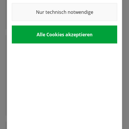
Auswahl! Wir freuen uns auf die Tulpenblüte.
Nur technisch notwendige
Ganze Bewertung lesen
Alle Cookies akzeptieren
M
Mathias Hutzenlaub
Super Auswahl und beste Qualität und das in
einem Traditions-Familienunternehmen.
Da bleiben keine Wünsche offen.
Ganze Bewertung lesen