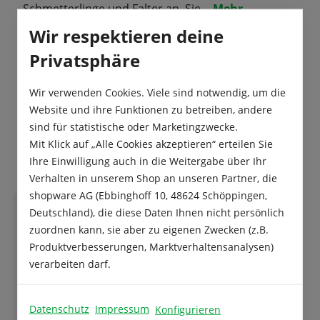
Schmetterlinge und Falter an. Sie…
Mehr
Wir respektieren deine
Produktsicherheit
Privatsphäre
Wir verwenden Cookies. Viele sind notwendig, um die
Website und ihre Funktionen zu betreiben, andere
sind für statistische oder Marketingzwecke.
Das sagen unsere Kunden
Mit Klick auf „Alle Cookies akzeptieren“ erteilen Sie
Ihre Einwilligung auch in die Weitergabe über Ihr
Verhalten in unserem Shop an unseren Partner, die
shopware AG (Ebbinghoff 10, 48624 Schöppingen,
Deutschland), die diese Daten Ihnen nicht persönlich
E
Eva-Maria Öfner
zuordnen kann, sie aber zu eigenen Zwecken (z.B.
Produktverbesserungen, Marktverhaltensanalysen)
verarbeiten darf.
Absolut empfehlenswert! Freundlicher und
kompetenter Service, tolle Qualität und
Datenschutz
Impressum
Konfigurieren