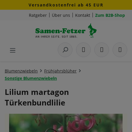
Versandkostenfrei ab 45 EUR
Zum Hauptinhalt springen
Ratgeber
Über uns
Kontakt
Zum B2B-Shop
Blumenzwiebeln
Frühjahrsblüher
Sonstige Blumenzwiebeln
Lilium martagon
Türkenbundlilie
Bildergalerie überspringen