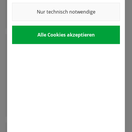
Nur technisch notwendige
Ganze Bewertung lesen
Alle Cookies akzeptieren
L
Loae
Komme aus dem hohen Norden...bestelle
hier mein Saatgut, Steckzwiebeln und auch
immer wieder Blumenzwiebeln. Die Qualität
aber auch die Sortenvielfalt sehr gut, auch
der Preis stimmt. Viele Produkte kann man
Ganze Bewertung lesen
auch in größeren Packungen bekommen und
dadurch ist der Preis noch günstiger. Die
Mitarbeiter und der aktive Chef sind sehr
freundlich, kompetent und dadurch wird man