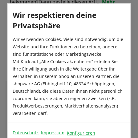
bekommen?Dann bestelle diesen Arti…
Mehr
Wir respektieren deine
Produktsicherheit
Privatsphäre
Wir verwenden Cookies. Viele sind notwendig, um die
Website und ihre Funktionen zu betreiben, andere
sind für statistische oder Marketingzwecke.
Das sagen unsere Kunden
Mit Klick auf „Alle Cookies akzeptieren“ erteilen Sie
Ihre Einwilligung auch in die Weitergabe über Ihr
Verhalten in unserem Shop an unseren Partner, die
shopware AG (Ebbinghoff 10, 48624 Schöppingen,
Deutschland), die diese Daten Ihnen nicht persönlich
M
Mathias Hutzenlaub
zuordnen kann, sie aber zu eigenen Zwecken (z.B.
Produktverbesserungen, Marktverhaltensanalysen)
verarbeiten darf.
Super Auswahl und beste Qualität und das in
einem Traditions-Familienunternehmen.
Datenschutz
Impressum
Konfigurieren
Da bleiben keine Wünsche offen.