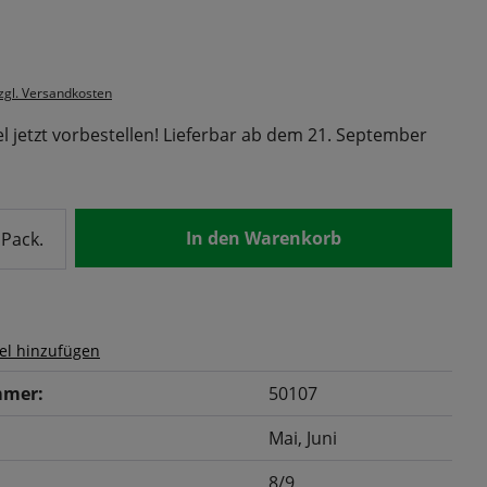
s:
zzgl. Versandkosten
l jetzt vorbestellen! Lieferbar ab dem 21. September
nzahl: Gib den gewünschten Wert ein od
In den Warenkorb
Pack.
el hinzufügen
mer:
50107
Mai
, Juni
8/9