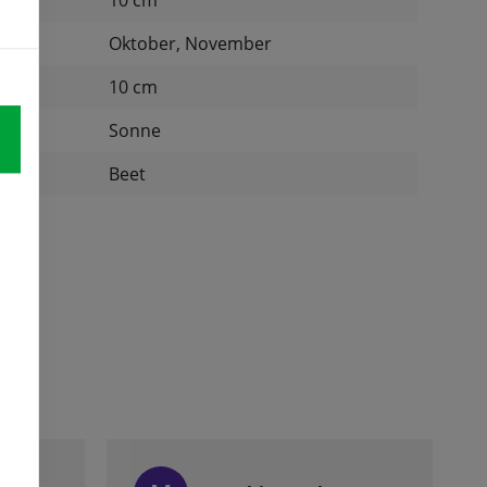
10 cm
Oktober, November
nd:
10 cm
Sonne
:
Beet