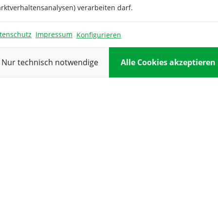
Pflanztiefe:
rktverhaltensanalysen) verarbeiten darf.
Pflanzung:
tenschutz
Impressum
Konfigurieren
Reihenabsta
Standort:
Nur technisch notwendige
Alle Cookies akzeptieren
Verwendung