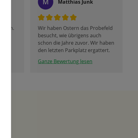
M
let
Matthias Junk
ehmen.
Wir haben Ostern das Probefeld
besucht, wie übrigens auch
schon die Jahre zuvor. Wir haben
den letzten Parkplatz ergattert.
hat
Denn an bei diesem sonnigen
Ganze Bewertung lesen
Feiertag ist der Andrang
ochen.
besonders groß, um sich an all
 so
der herrlichen Blumenpracht zu
nt den
erfreuen. Auch für das leibliche
Wohl ist gesorgt. Die Meisten
sind aber nicht zum Essen hier,
 und
sondern flanieren mit Bestell-
es"
Listen an den Beeten entlang. Es
die von
gibt bis Ende Mai 10% Rabatt,
n
und ein Ensemble ist schöner als