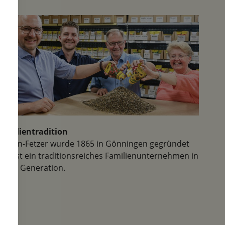
das andere - das Risiko, mehr zu
bestellen, als man eigentlich
ausgeben wollte oder auch, als
was man platztechnisch im
Garten unterbringen kann, ist
nicht unerheblich. Für unseren
Bedarf sind die Packungsgrößen
etwas zu groß. Wir teilen die
Blumenzwiebeln nach der
Lieferung im Herbst stets in der
gesamten Großfamilie und unter
Familientradition
Freunden auf.
Samen-Fetzer wurde 1865 in Gönningen gegründet
und ist ein traditionsreiches Familienunternehmen in
der 6. Generation.