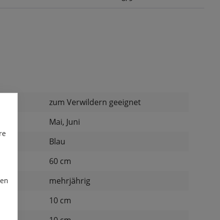
:
zum Verwildern geeignet
Mai, Juni
re
Blau
60 cm
mehrjährig
ren
d:
10 cm