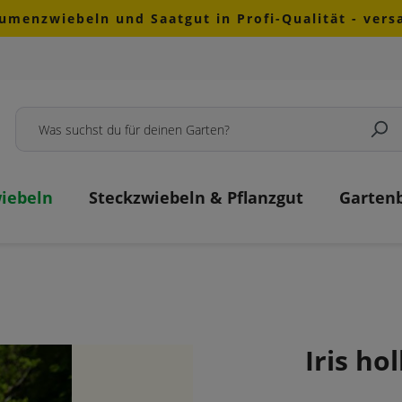
lumenzwiebeln und Saatgut in Profi-Qualität - ver
iebeln
Steckzwiebeln & Pflanzgut
Garten
Iris ho