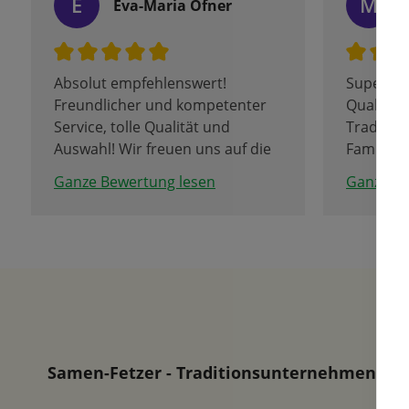
E
M
Eva-Maria Öfner
Absolut empfehlenswert!
Super Au
Freundlicher und kompetenter
Qualität
Service, tolle Qualität und
Tradition
Auswahl! Wir freuen uns auf die
Familien
Tulpenblüte.
Da bleib
Ganze Bewertung lesen
Ganze Be
Samen-Fetzer - Traditionsunternehmen in d