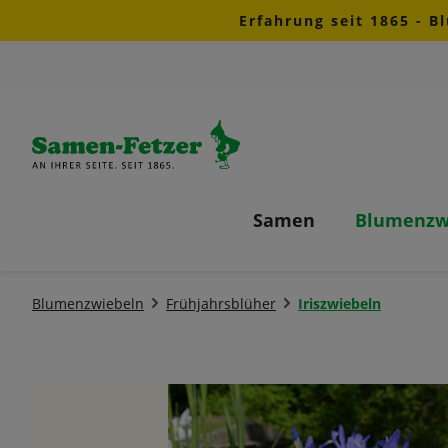
Erfahrung seit 1865 - B
m Hauptinhalt springen
Zur Suche springen
Zur Hauptnavigation springen
Samen
Blumenzw
Blumenzwiebeln
Frühjahrsblüher
Iriszwiebeln
Bildergalerie überspringen