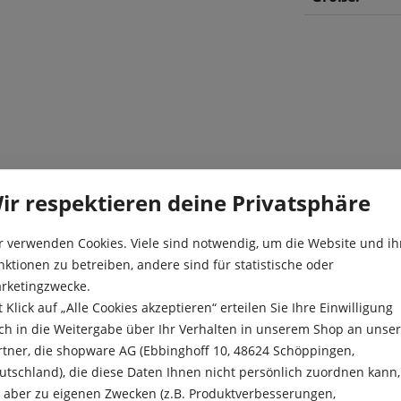
e. Die Iris hollandica „Blue
Besonderheit
ir respektieren deine Privatsphäre
Ihrem Frühlingsgarten. Diese
le Wirkung in lockeren
Blüte:
end als Schnittblume
r verwenden Cookies. Viele sind notwendig, um die Website und ih
Farbe:
rosthärte. Kleiner Tipp: Diese
nktionen zu betreiben, andere sind für statistische oder
Ihnen noch weitere Jahre,
rketingzwecke.
Höhe:
t Klick auf „Alle Cookies akzeptieren“ erteilen Sie Ihre Einwilligung
Kulturdauer:
ch in die Weitergabe über Ihr Verhalten in unserem Shop an unse
rtner, die shopware AG (Ebbinghoff 10, 48624 Schöppingen,
Pflanzabstan
utschland), die diese Daten Ihnen nicht persönlich zuordnen kann,
e aber zu eigenen Zwecken (z.B. Produktverbesserungen,