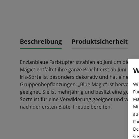
Beschreibung
Produktsicherheit
Enzianblaue Farbtupfer strahlen ab Juni um die Wett
W
Magic“ entfaltet ihre ganze Pracht erst ab Juni in 
Iris-Sorte ist besonders dekorativ und hat eine tol
Gruppenbepflanzungen. „Blue Magic“ ist hervorrag
Wi
geeignet. Sie ist mehrjährig und besitzt eine gute F
Fu
Sorte ist für eine Verwilderung geeignet und wird 
Ma
nach der ersten Blüte, Freude bereiten.
Mi
au
Pa
De
si