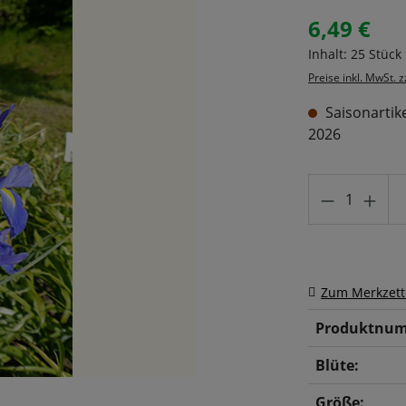
6,49 €
Regulärer Prei
Inhalt:
25 Stück
Preise inkl. MwSt. 
Saisonartike
2026
Produkt A
Zum Merkzett
Produktnum
Blüte:
Größe: