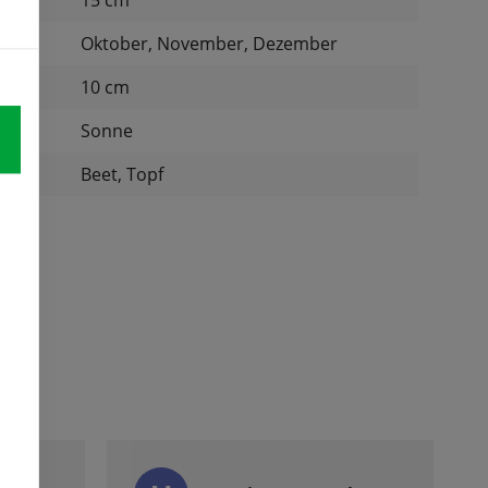
15 cm
Oktober, November, Dezember
nd:
10 cm
Sonne
:
Beet, Topf