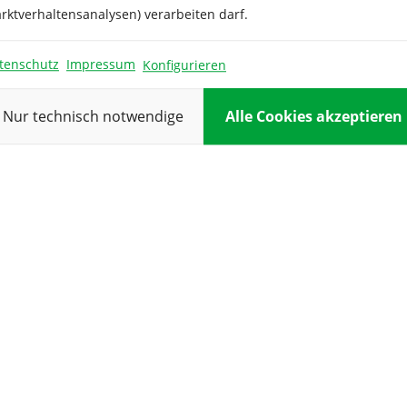
Pflanztiefe:
rktverhaltensanalysen) verarbeiten darf.
Pflanzung:
tenschutz
Impressum
Konfigurieren
Reihenabsta
Standort:
Nur technisch notwendige
Alle Cookies akzeptieren
Verwendung