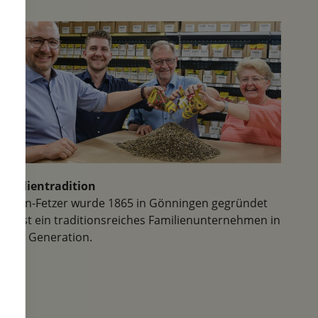
Kommen Sie zur Zeit der
Tulpenblüte nach Gemmingen
und lassen Sie sich verzaubern.
Ich war letzte Woche zum ersten,
aber mit Sicherheit nicht zum
letzten Mal hier. Außerdem kann
man hier in der herrlichen Natur
wunderbar wandern.
Familientradition
Samen-Fetzer wurde 1865 in Gönningen gegründet
und ist ein traditionsreiches Familienunternehmen in
der 6. Generation.