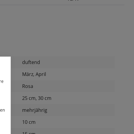
:
duftend
März, April
re
Rosa
25 cm, 30 cm
mehrjährig
ren
d:
10 cm