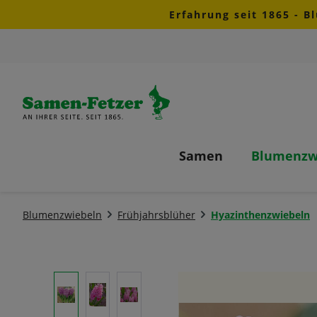
Erfahrung seit 1865 - B
m Hauptinhalt springen
Zur Suche springen
Zur Hauptnavigation springen
Samen
Blumenzw
Blumenzwiebeln
Frühjahrsblüher
Hyazinthenzwiebeln
Bildergalerie überspringen