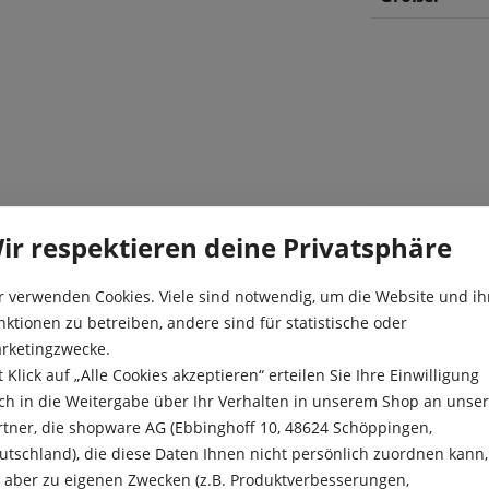
n, die in der Gemeinschaft
Besonderheit
ir respektieren deine Privatsphäre
den. Diese Hyazinthen zählen
rblühen. „Pink Pearl“
Blüte:
eine wahre Perle für Ihren
r verwenden Cookies. Viele sind notwendig, um die Website und ih
Farbe:
n Töpfen oder Schalen, ist
nktionen zu betreiben, andere sind für statistische oder
agend aus. Kleiner Tipp:
rketingzwecke.
Höhe:
Blühperiode sind
t Klick auf „Alle Cookies akzeptieren“ erteilen Sie Ihre Einwilligung
ßen Tulpen oder Narzissen.
Kulturdauer:
ch in die Weitergabe über Ihr Verhalten in unserem Shop an unse
rtner, die shopware AG (Ebbinghoff 10, 48624 Schöppingen,
Pflanzabstan
utschland), die diese Daten Ihnen nicht persönlich zuordnen kann,
e aber zu eigenen Zwecken (z.B. Produktverbesserungen,