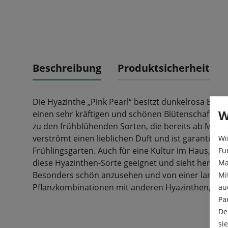
Beschreibung
Produktsicherheit
Die Hyazinthe „Pink Pearl“ besitzt dunkelrosa Blüte
W
einen sehr kräftigen und schönen Blütenschaft bil
zu den frühblühenden Sorten, die bereits ab März e
verströmt einen lieblichen Duft und ist garantiert 
Wi
Frühlingsgarten. Auch für eine Kultur im Haus, ob i
Fu
diese Hyazinthen-Sorte geeignet und sieht hervorr
Ma
Besonders schön anzusehen und von einer langen 
Mi
Pflanzkombinationen mit anderen Hyazinthen, wei
au
Pa
De
si