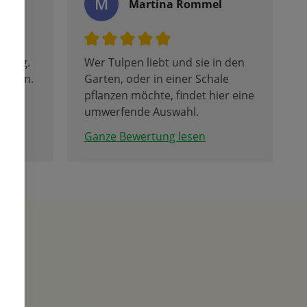
M
Martina Rommel
atung.
Wer Tulpen liebt und sie in den
ehlen.
Garten, oder in einer Schale
pflanzen möchte, findet hier eine
umwerfende Auswahl.
Hier muss man nicht über ein
Ganze Bewertung lesen
Bild auf der Packung
entscheiden, sondern kann die
Tulpen in Wuchs und Farbe vor
Ort besichtigen und bestellen.
Rechtzeitig zum Pflanztermin
werden die Zwiebeln nach Hause
geliefert. Herz was willst du
mehr. Die Fotos zeigen noch
lange nicht die wahre Schönheit
der Tulpen.