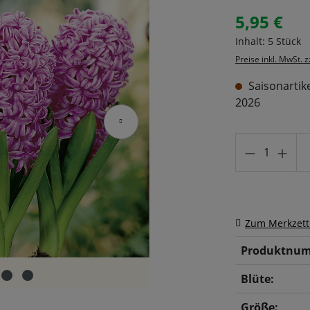
5,95 €
Regulärer Prei
Inhalt:
5 Stück
Preise inkl. MwSt. 
Saisonartike
2026
Produkt A
Zum Merkzett
Produktnum
Blüte:
Größe: