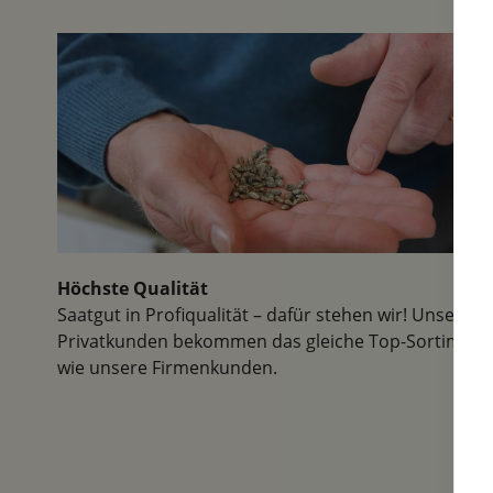
Museum. Man merkt ,hier ist
Jahr, so 
man mit Herzblut dabei....
Blütenpr
steckte..
und verm
nächstes 
Dank!
Höchste Qualität
Saatgut in Profiqualität – dafür stehen wir! Unsere
Privatkunden bekommen das gleiche Top-Sortiment
wie unsere Firmenkunden.