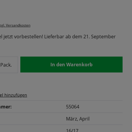
s:
zzgl. Versandkosten
l jetzt vorbestellen! Lieferbar ab dem 21. September
nzahl: Gib den gewünschten Wert ein od
In den Warenkorb
Pack.
el hinzufügen
mer:
55064
März
, April
16/17