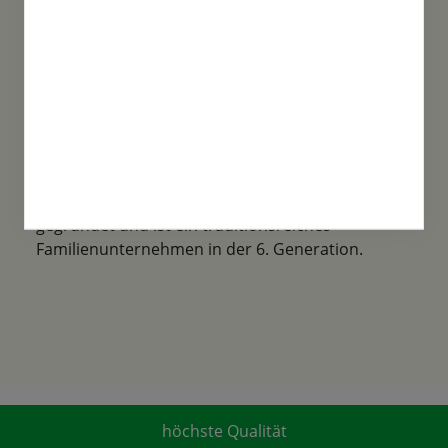
Familientradition
Samen-Fetzer wurde 1865 in Gönningen
gegründet und ist ein traditionsreiches
Familienunternehmen in der 6. Generation.
höchste Qualität