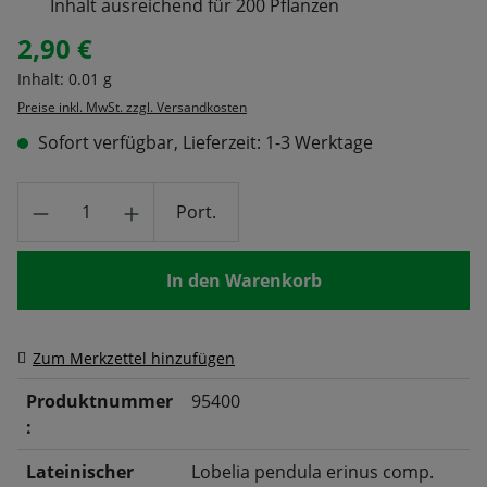
Inhalt ausreichend für 200 Pflanzen
2,90 €
Regulärer Preis:
Inhalt:
0.01 g
Preise inkl. MwSt. zzgl. Versandkosten
Sofort verfügbar, Lieferzeit: 1-3 Werktage
Produkt Anzahl: Gib den gewünschten Wert
Port.
In den Warenkorb
Zum Merkzettel hinzufügen
Produktnummer
95400
:
Lateinischer
Lobelia pendula erinus comp.