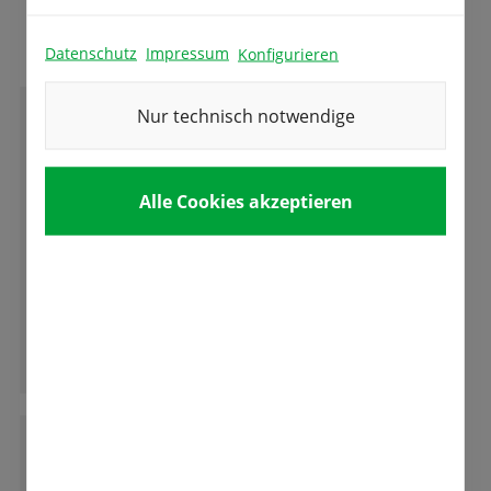
Das sagen unsere Kunden
Datenschutz
Impressum
Konfigurieren
Nur technisch notwendige
M
Michael Volk
Alle Cookies akzeptieren
Ich bin seit 10 Tagen Kunde hier und ich bin
voll zufrieden. Hier wird man fachkundig und
sehr freundlich bedient. Hier fühle ich mich
gut aufgehoben.
Ganze Bewertung lesen
E
Eva-Maria Öfner