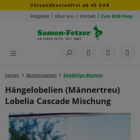
Versandkostenfrei ab 45 EUR
Zum Hauptinhalt springen
Ratgeber
Über uns
Kontakt
Zum B2B-Shop
Samen
Blumensamen
Einjährige Blumen
Hängelobelien (Männertreu)
Lobelia Cascade Mischung
Bildergalerie überspringen