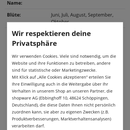
Name:
Blüte:
Juni
, Juli
, August
, September
,
Oktober
Wir respektieren deine
Privatsphäre
Beschreibung
Wir verwenden Cookies. Viele sind notwendig, um die
Die Männertreu „pendula Cascade“ Mischung ist
Website und ihre Funktionen zu betreiben, andere
extra für Ampeln und Balkonkästen
sind für statistische oder Marketingzwecke.
zusammengestellt worden und hat einen großen…
Mit Klick auf „Alle Cookies akzeptieren“ erteilen Sie
Mehr
Ihre Einwilligung auch in die Weitergabe über Ihr
Produktsicherheit
Verhalten in unserem Shop an unseren Partner, die
shopware AG (Ebbinghoff 10, 48624 Schöppingen,
Deutschland), die diese Daten Ihnen nicht persönlich
zuordnen kann, sie aber zu eigenen Zwecken (z.B.
Produktverbesserungen, Marktverhaltensanalysen)
verarbeiten darf.