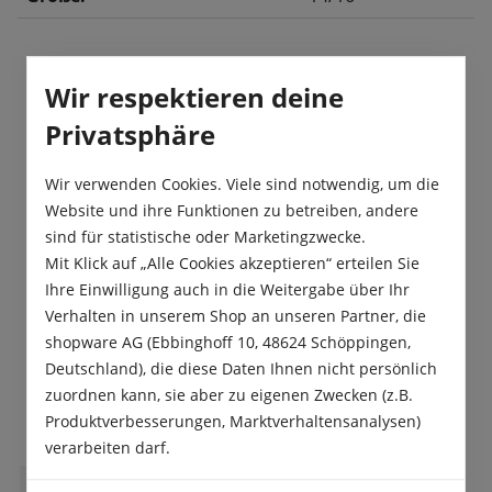
Wir respektieren deine
Beschreibung
Privatsphäre
Die Großkronige Narzisse „Pink Charm“ bezaubert
mit ihren eleganten Blüten, deren Trompeten
einen sanften Farbverlauf von wa…
Mehr
Wir verwenden Cookies. Viele sind notwendig, um die
Website und ihre Funktionen zu betreiben, andere
Produktsicherheit
sind für statistische oder Marketingzwecke.
Mit Klick auf „Alle Cookies akzeptieren“ erteilen Sie
Ihre Einwilligung auch in die Weitergabe über Ihr
Verhalten in unserem Shop an unseren Partner, die
shopware AG (Ebbinghoff 10, 48624 Schöppingen,
Deutschland), die diese Daten Ihnen nicht persönlich
Das sagen unsere Kunden
zuordnen kann, sie aber zu eigenen Zwecken (z.B.
Produktverbesserungen, Marktverhaltensanalysen)
verarbeiten darf.