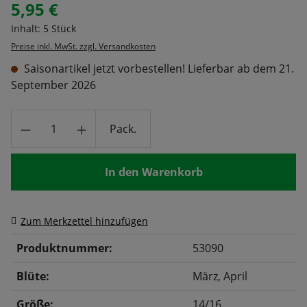
5,95 €
Regulärer Preis:
Inhalt:
5 Stück
Preise inkl. MwSt. zzgl. Versandkosten
Saisonartikel jetzt vorbestellen! Lieferbar ab dem 21.
September 2026
Produkt Anzahl: Gib den gewünschten Wert
Pack.
In den Warenkorb
Zum Merkzettel hinzufügen
Produktnummer:
53090
Blüte:
März
, April
Größe:
14/16