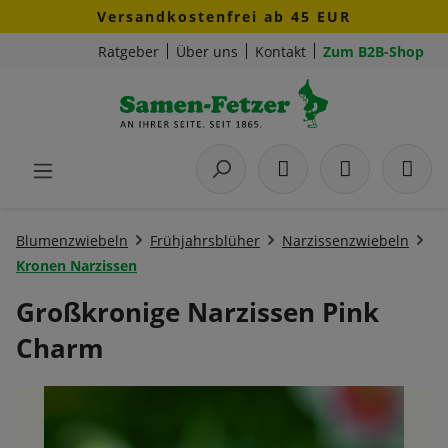
Versandkostenfrei ab 45 EUR
Zum Hauptinhalt springen
Ratgeber
Über uns
Kontakt
Zum B2B-Shop
Blumenzwiebeln
Frühjahrsblüher
Narzissenzwiebeln
Kronen Narzissen
Großkronige Narzissen Pink
Charm
Bildergalerie überspringen