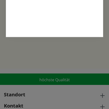
Familientradition
Samen-Fetzer wurde 1865 in Gönningen
gegründet und ist ein traditionsreiches
Familienunternehmen in der 6. Generation.
höchste Qualität
Standort
Kontakt