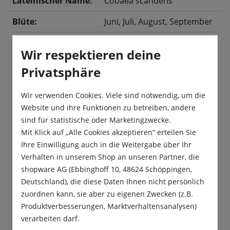
Lateinischer Name:
Cobaea scandens
Blüte:
Juni
, Juli
, August
, September
Wir respektieren deine
Beschreibung
Privatsphäre
Die Glockenrebe „Cobaea“ bringt eine leuchtende
Wir verwenden Cookies. Viele sind notwendig, um die
Farbe in jedes Gartenbeet. Diese
Website und ihre Funktionen zu betreiben, andere
Glockenrebensorte ist eine wertvolle Rabatt…
sind für statistische oder Marketingzwecke.
Mehr
Mit Klick auf „Alle Cookies akzeptieren“ erteilen Sie
Produktsicherheit
Ihre Einwilligung auch in die Weitergabe über Ihr
Verhalten in unserem Shop an unseren Partner, die
shopware AG (Ebbinghoff 10, 48624 Schöppingen,
Deutschland), die diese Daten Ihnen nicht persönlich
zuordnen kann, sie aber zu eigenen Zwecken (z.B.
Produktverbesserungen, Marktverhaltensanalysen)
Das sagen unsere Kunden
verarbeiten darf.