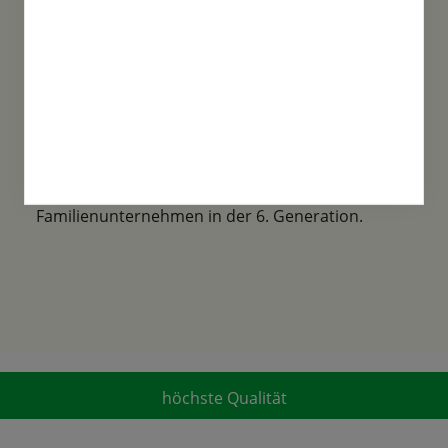
Familientradition
Samen-Fetzer wurde 1865 in Gönningen
gegründet und ist ein traditionsreiches
Familienunternehmen in der 6. Generation.
höchste Qualität