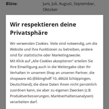
Blüte:
Juni
, Juli
, August
, September
,
Oktober
Wir respektieren deine
Beschreibung
Privatsphäre
Eine robuste und reichblühende Geraniensorte.
Wir verwenden Cookies. Viele sind notwendig, um die
Die zahlreichen lachsorangen Blüten sind im
Website und ihre Funktionen zu betreiben, andere
Garten und am Balkon ein echter Bl…
Mehr
sind für statistische oder Marketingzwecke.
Mit Klick auf „Alle Cookies akzeptieren“ erteilen Sie
Produktsicherheit
Ihre Einwilligung auch in die Weitergabe über Ihr
Verhalten in unserem Shop an unseren Partner, die
shopware AG (Ebbinghoff 10, 48624 Schöppingen,
Deutschland), die diese Daten Ihnen nicht persönlich
zuordnen kann, sie aber zu eigenen Zwecken (z.B.
Produktverbesserungen, Marktverhaltensanalysen)
Das sagen unsere Kunden
verarbeiten darf.