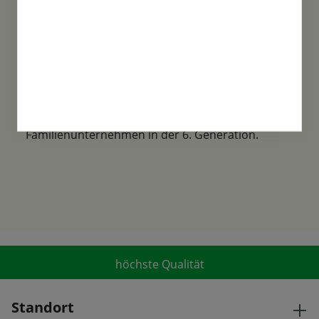
Familientradition
Samen-Fetzer wurde 1865 in Gönningen
gegründet und ist ein traditionsreiches
Familienunternehmen in der 6. Generation.
höchste Qualität
Standort