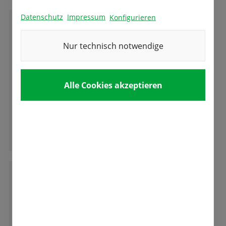
Datenschutz
Impressum
Konfigurieren
C
Cornelia H.
Nur technisch notwendige
Bin von der angebotenen Ware noch nie
Alle Cookies akzeptieren
enttäuscht worden ,immer beste Qualität und
ein freundlicher Umgang mit den Kunden.
Ganze Bewertung lesen
D
Dieter F. Heinlin