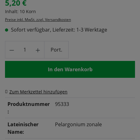
5,20 €
Regulärer Preis:
Inhalt:
10 Korn
Preise inkl. MwSt. zzgl. Versandkosten
Sofort verfügbar, Lieferzeit: 1-3 Werktage
Produkt Anzahl: Gib den gewünschten Wert
Port.
In den Warenkorb
Zum Merkzettel hinzufügen
Produktnummer
95333
:
Lateinischer
Pelargonium zonale
Name: