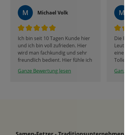
M
M
Michael Volk
Ich bin seit 10 Tagen Kunde hier
Die Besit
und ich bin voll zufrieden. Hier
Leute, d
wird man fachkundig und sehr
einem wei
freundlich bedient. Hier fühle ich
Tolle Au
mich gut aufgehoben.
Blumenzw
Ganze Bewertung lesen
Ganze Be
Samen-Fetzer - Traditionsunternehmen in d