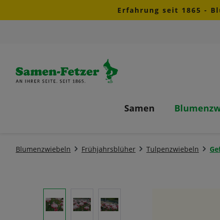
Erfahrung seit 1865 - B
m Hauptinhalt springen
Zur Suche springen
Zur Hauptnavigation springen
Samen
Blumenzw
Blumenzwiebeln
Frühjahrsblüher
Tulpenzwiebeln
Gef
Bildergalerie überspringen