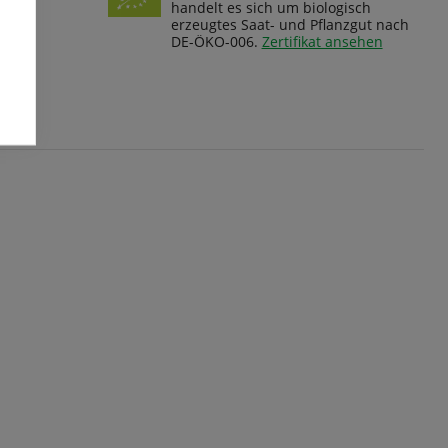
handelt es sich um biologisch
erzeugtes Saat- und Pflanzgut nach
DE-ÖKO-006.
Zertifikat ansehen