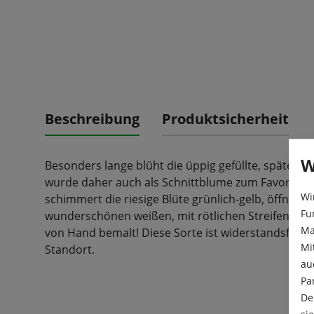
Beschreibung
Produktsicherheit
W
Besonders lange blüht die üppig gefüllte, späte Tu
wurde daher auch als Schnittblume zum Favoriten i
Wi
schimmert die riesige Blüte grünlich-gelb, öffnet 
Fu
wunderschönen weißen, mit rötlichen Streifen verzie
Ma
von Hand bemalt! Diese Sorte ist widerstandsfähig
Mi
Standort.
au
Pa
De