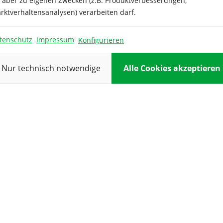
e aber zu eigenen Zwecken (z.B. Produktverbesserungen,
rktverhaltensanalysen) verarbeiten darf.
Pflanztiefe:
Pflanzung:
tenschutz
Impressum
Konfigurieren
Reihenabsta
Nur technisch notwendige
Alle Cookies akzeptieren
Standort:
Verwendung