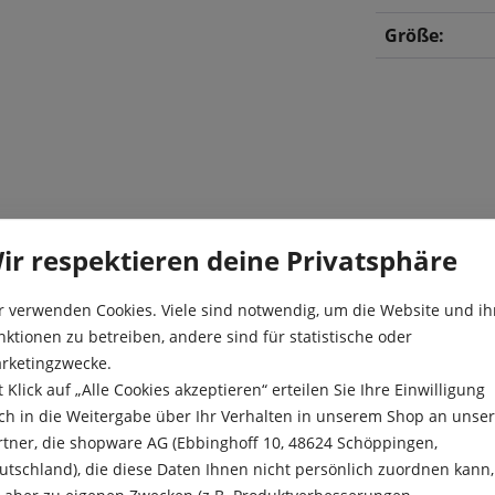
Größe:
ir respektieren deine Privatsphäre
lpe „Carneval de Nice“ und
Besonderheit
n der Floristik. Geschlossen
r verwenden Cookies. Viele sind notwendig, um die Website und ih
nach und nach ihre
Blüte:
nktionen zu betreiben, andere sind für statistische oder
rten Blätter. Pittoresk, wie
Farbe:
rketingzwecke.
 und verwildert bei gutem
t Klick auf „Alle Cookies akzeptieren“ erteilen Sie Ihre Einwilligung
Höhe:
ch in die Weitergabe über Ihr Verhalten in unserem Shop an unse
rtner, die shopware AG (Ebbinghoff 10, 48624 Schöppingen,
Kulturdauer:
utschland), die diese Daten Ihnen nicht persönlich zuordnen kann,
Pflanzabstan