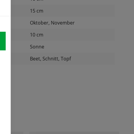
15 cm
Oktober, November
nd:
10 cm
Sonne
:
Beet, Schnitt, Topf