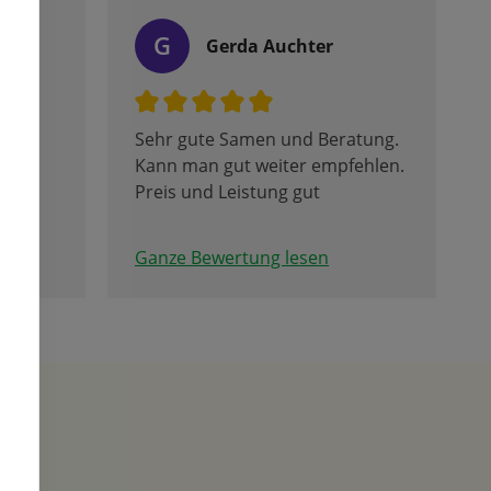
G
Gerda Auchter
Sehr gute Samen und Beratung.
Kann man gut weiter empfehlen.
ilie
Preis und Leistung gut
der
Ganze Bewertung lesen