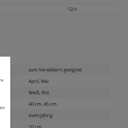
12/+
:
zum Verwildern geeignet
re
April, Mai
Weiß, Rot
40 cm, 45 cm
ren
mehrjährig
d:
10 cm