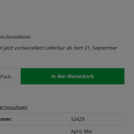
s:
zzgl. Versandkosten
l jetzt vorbestellen! Lieferbar ab dem 21. September
nzahl: Gib den gewünschten Wert ein od
In den Warenkorb
Pack.
el hinzufügen
mer:
52429
April
, Mai