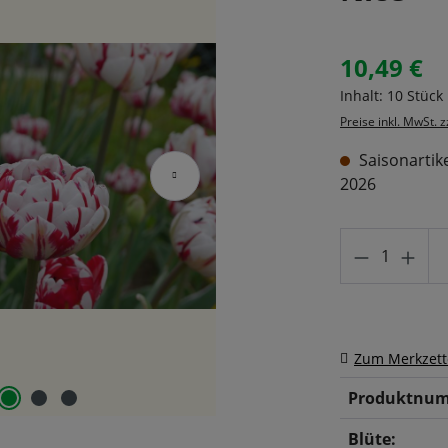
10,49 €
Regulärer Prei
Inhalt:
10 Stück
Preise inkl. MwSt. 
Saisonartike
2026
Produkt A
Zum Merkzett
Produktnum
Blüte: