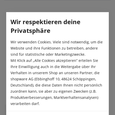
Beschreibung
Wir respektieren deine
Die Gefüllte späte Tulpe „Blue Diamond“ fasziniert
Privatsphäre
mit ihren üppigen, rosenähnlichen Blüten in
elegantem Violett-Blau. Mit i…
Mehr
Wir verwenden Cookies. Viele sind notwendig, um die
Website und ihre Funktionen zu betreiben, andere
Produktsicherheit
sind für statistische oder Marketingzwecke.
Mit Klick auf „Alle Cookies akzeptieren“ erteilen Sie
Ihre Einwilligung auch in die Weitergabe über Ihr
Verhalten in unserem Shop an unseren Partner, die
shopware AG (Ebbinghoff 10, 48624 Schöppingen,
Deutschland), die diese Daten Ihnen nicht persönlich
Das sagen unsere Kunden
zuordnen kann, sie aber zu eigenen Zwecken (z.B.
Produktverbesserungen, Marktverhaltensanalysen)
verarbeiten darf.