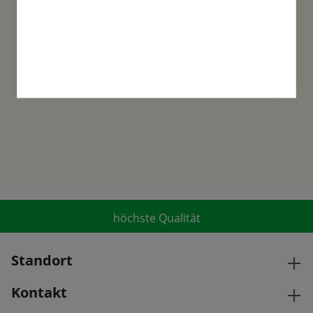
Familientradition
Samen-Fetzer wurde 1865 in Gönningen
gegründet und ist ein traditionsreiches
Familienunternehmen in der 6. Generation.
höchste Qualität
Standort
Kontakt