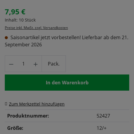
7,95 €
Regulärer Preis:
Inhalt:
10 Stück
Preise inkl. MwSt. zzgl. Versandkosten
Saisonartikel jetzt vorbestellen! Lieferbar ab dem 21.
September 2026
Produkt Anzahl: Gib den gewünschten Wert
Pack.
In den Warenkorb
Zum Merkzettel hinzufügen
Produktnummer:
52427
Größe:
12/+