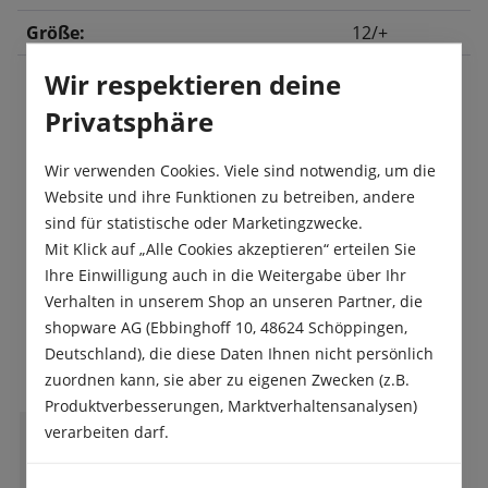
Größe:
12/+
Wir respektieren deine
Privatsphäre
Beschreibung
Wir verwenden Cookies. Viele sind notwendig, um die
Produktsicherheit
Website und ihre Funktionen zu betreiben, andere
sind für statistische oder Marketingzwecke.
Mit Klick auf „Alle Cookies akzeptieren“ erteilen Sie
Ihre Einwilligung auch in die Weitergabe über Ihr
Verhalten in unserem Shop an unseren Partner, die
shopware AG (Ebbinghoff 10, 48624 Schöppingen,
Das sagen unsere Kunden
Deutschland), die diese Daten Ihnen nicht persönlich
zuordnen kann, sie aber zu eigenen Zwecken (z.B.
Produktverbesserungen, Marktverhaltensanalysen)
verarbeiten darf.
D
Dennis Clauss