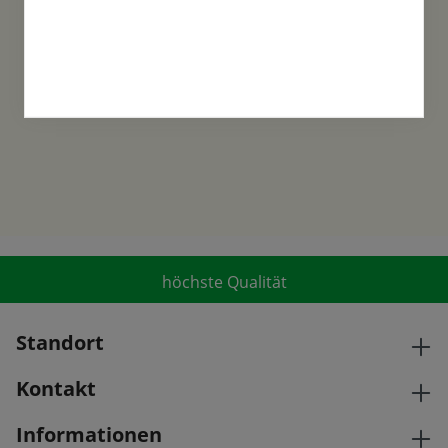
Familientradition
Samen-Fetzer wurde 1865 in Gönningen
gegründet und ist ein traditionsreiches
Familienunternehmen in der 6. Generation.
höchste Qualität
Standort
Kontakt
Informationen