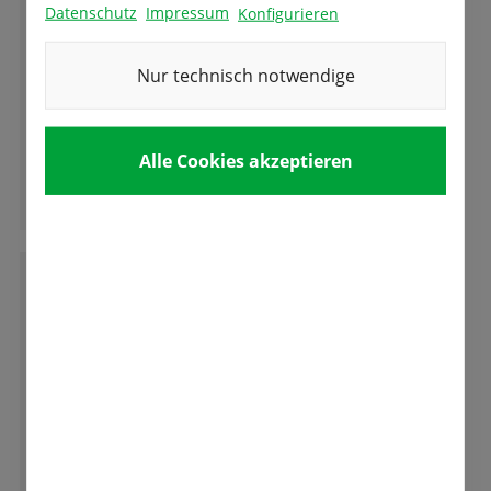
Datenschutz
Impressum
Konfigurieren
Gute Ware, gedeiht auch im rauhen
Nur technisch notwendige
Erzgebirgsklima. Danke
Alle Cookies akzeptieren
Ganze Bewertung lesen
D
Dieter F. Heinlin
Ein Besuch insbesondere während der
Tulpenbluetr ist sehr zu empfehlen. Die ganze
Vielfalt der aus den Samen bzw. Zwiebeln von
Fa. Fetzer entsteht ist erstaunlich. Zu