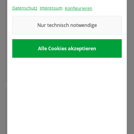
Datenschutz
Impressum
Konfigurieren
L
Lucia Mutschler
Nur technisch notwendige
Ich bin seit vielen Jahren Kundin bei Samen-
Fetzer und kann dieses Geschäft absolut
Alle Cookies akzeptieren
empfehlen! Die Mitarbeitenden sind immer
total freundlich und beraten sehr kompetent!
Ganze Bewertung lesen
E
Eva-Maria Öfner
Absolut empfehlenswert! Freundlicher und