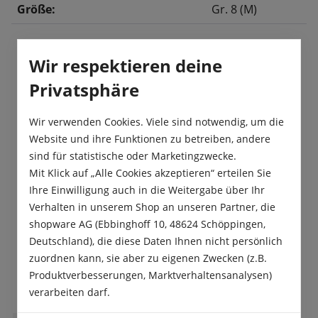
Größe:
Gr. 8 (M)
Wir respektieren deine
Beschreibung
Privatsphäre
Strapazierfähige und robuste Gartenhandschuhe
mit angenehmem Tragekomfort. Geeignet für alle
Wir verwenden Cookies. Viele sind notwendig, um die
Arbeiten im Garten.
Website und ihre Funktionen zu betreiben, andere
sind für statistische oder Marketingzwecke.
Produktsicherheit
Mit Klick auf „Alle Cookies akzeptieren“ erteilen Sie
Ihre Einwilligung auch in die Weitergabe über Ihr
Verhalten in unserem Shop an unseren Partner, die
shopware AG (Ebbinghoff 10, 48624 Schöppingen,
Deutschland), die diese Daten Ihnen nicht persönlich
zuordnen kann, sie aber zu eigenen Zwecken (z.B.
Das sagen unsere Kunden
Produktverbesserungen, Marktverhaltensanalysen)
verarbeiten darf.