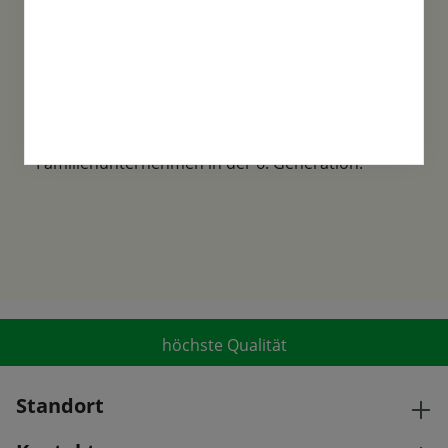
Familientradition
Samen-Fetzer wurde 1865 in Gönningen
gegründet und ist ein traditionsreiches
Familienunternehmen in der 6. Generation.
höchste Qualität
Standort