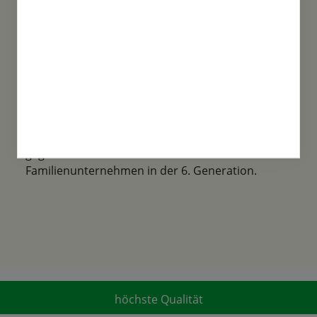
Familientradition
Samen-Fetzer wurde 1865 in Gönningen
gegründet und ist ein traditionsreiches
Familienunternehmen in der 6. Generation.
höchste Qualität