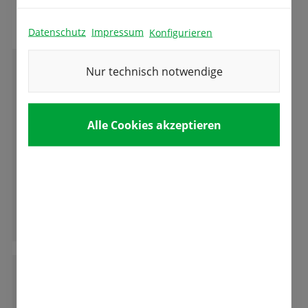
Das sagen unsere Kunden
Datenschutz
Impressum
Konfigurieren
Nur technisch notwendige
C
Cornelia H.
Alle Cookies akzeptieren
Bin von der angebotenen Ware noch nie
enttäuscht worden ,immer beste Qualität und
ein freundlicher Umgang mit den Kunden.
Ganze Bewertung lesen
D
Dieter F. Heinlin