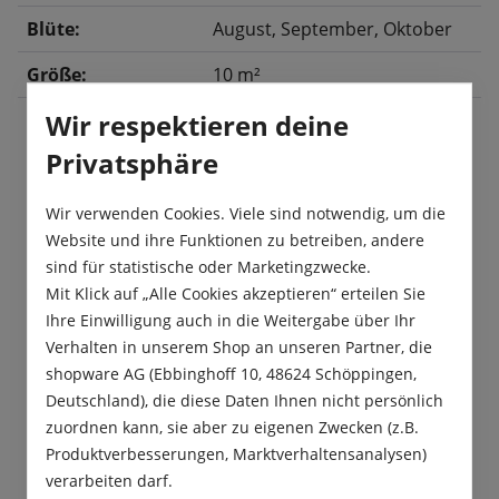
Blüte:
August
, September
, Oktober
Größe:
10 m²
Wir respektieren deine
Privatsphäre
Beschreibung
Der Gartendoktor ist eine Mischung aus
Wir verwenden Cookies. Viele sind notwendig, um die
geeigneten Sommerblumen zur biologischen
Website und ihre Funktionen zu betreiben, andere
Bodendesinfektion. Die Mischung wirkt gegen…
sind für statistische oder Marketingzwecke.
Mehr
Mit Klick auf „Alle Cookies akzeptieren“ erteilen Sie
Ihre Einwilligung auch in die Weitergabe über Ihr
Produktsicherheit
Verhalten in unserem Shop an unseren Partner, die
shopware AG (Ebbinghoff 10, 48624 Schöppingen,
Deutschland), die diese Daten Ihnen nicht persönlich
zuordnen kann, sie aber zu eigenen Zwecken (z.B.
Produktverbesserungen, Marktverhaltensanalysen)
verarbeiten darf.