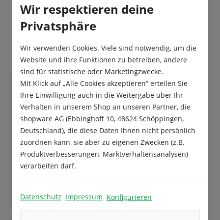
Wir respektieren deine
Privatsphäre
Das sagen unsere Kunden
Wir verwenden Cookies. Viele sind notwendig, um die
Website und ihre Funktionen zu betreiben, andere
sind für statistische oder Marketingzwecke.
Mit Klick auf „Alle Cookies akzeptieren“ erteilen Sie
G
Gerda Auchter
Ihre Einwilligung auch in die Weitergabe über Ihr
Verhalten in unserem Shop an unseren Partner, die
shopware AG (Ebbinghoff 10, 48624 Schöppingen,
Deutschland), die diese Daten Ihnen nicht persönlich
Sehr gute Samen und Beratung. Kann man
zuordnen kann, sie aber zu eigenen Zwecken (z.B.
gut weiter empfehlen. Preis und Leistung gut
Produktverbesserungen, Marktverhaltensanalysen)
verarbeiten darf.
Ganze Bewertung lesen
Datenschutz
Impressum
Konfigurieren