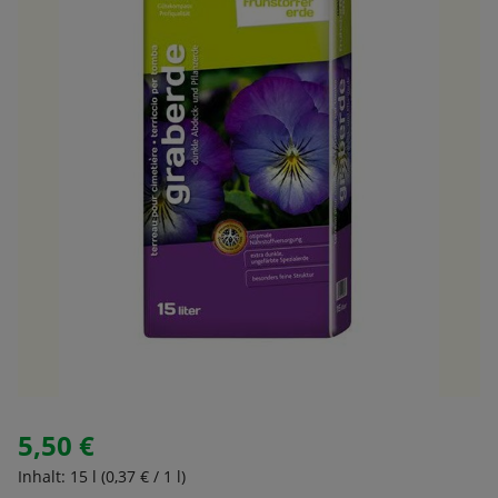
5,50 €
Regulärer Preis:
Inhalt:
15 l
(0,37 € / 1 l)