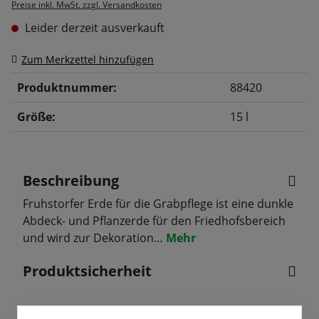
Preise inkl. MwSt. zzgl. Versandkosten
Leider derzeit ausverkauft
Zum Merkzettel hinzufügen
Produktnummer:
88420
Größe:
15 l
Beschreibung
Fruhstorfer Erde für die Grabpflege ist eine dunkle
Abdeck- und Pflanzerde für den Friedhofsbereich
und wird zur Dekoration…
Mehr
Produktsicherheit