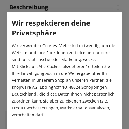
Beschreibung
Die Fritillaria persica, auch als persische
Wir respektieren deine
Schachbrettblume bekannt, ist eine
außergewöhnliche Zwiebelpflanze, die durch ih…
Privatsphäre
Mehr
Wir verwenden Cookies. Viele sind notwendig, um die
Produktsicherheit
Website und ihre Funktionen zu betreiben, andere
sind für statistische oder Marketingzwecke.
Mit Klick auf „Alle Cookies akzeptieren“ erteilen Sie
Ihre Einwilligung auch in die Weitergabe über Ihr
Verhalten in unserem Shop an unseren Partner, die
shopware AG (Ebbinghoff 10, 48624 Schöppingen,
Das sagen unsere Kunden
Deutschland), die diese Daten Ihnen nicht persönlich
zuordnen kann, sie aber zu eigenen Zwecken (z.B.
Produktverbesserungen, Marktverhaltensanalysen)
verarbeiten darf.
B
Bianca Hennig