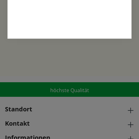
Familientradition
Samen-Fetzer wurde 1865 in Gönningen
gegründet und ist ein traditionsreiches
Familienunternehmen in der 6. Generation.
höchste Qualität
Standort
Kontakt
Informationen