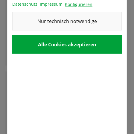
Datenschutz
Impressum
Konfigurieren
Nur technisch notwendige
Superauswahl, gute Beratung, tolle Zwiebeln!
Kann ich nur ausnahmslos empfehlen.
Alle Cookies akzeptieren
Ganze Bewertung lesen
E
Eva-Maria Öfner
Absolut empfehlenswert! Freundlicher und
kompetenter Service, tolle Qualität und
Auswahl! Wir freuen uns auf die Tulpenblüte.