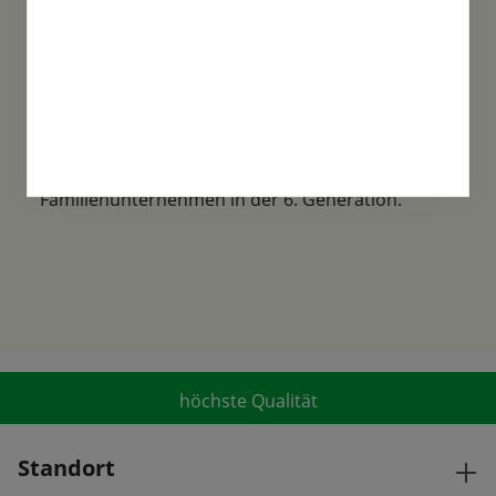
Familientradition
Samen-Fetzer wurde 1865 in Gönningen
gegründet und ist ein traditionsreiches
Familienunternehmen in der 6. Generation.
höchste Qualität
Standort