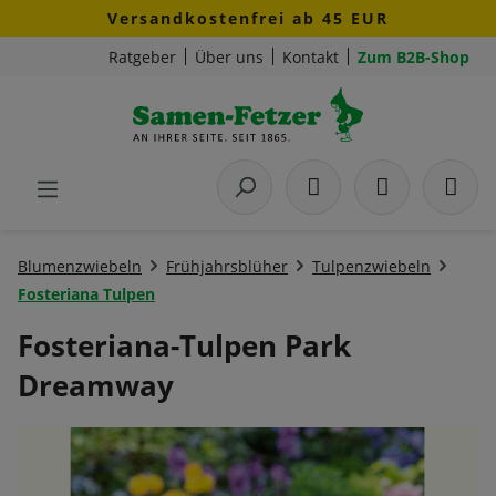
Versandkostenfrei ab 45 EUR
Zum Hauptinhalt springen
Ratgeber
Über uns
Kontakt
Zum B2B-Shop
Blumenzwiebeln
Frühjahrsblüher
Tulpenzwiebeln
Fosteriana Tulpen
Fosteriana-Tulpen Park
Dreamway
Bildergalerie überspringen