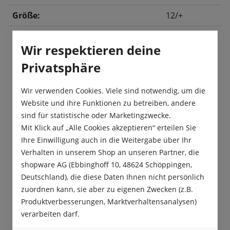
Größe:
12/+
Wir respektieren deine
Beschreibung
Privatsphäre
Die Tulpe „Park Dreamway“ begeistert mit
leuchtenden orange- bis scharlachroten Blüten
Wir verwenden Cookies. Viele sind notwendig, um die
und dekorativ panaschierten Blättern.…
Mehr
Website und ihre Funktionen zu betreiben, andere
sind für statistische oder Marketingzwecke.
Produktsicherheit
Mit Klick auf „Alle Cookies akzeptieren“ erteilen Sie
Ihre Einwilligung auch in die Weitergabe über Ihr
Verhalten in unserem Shop an unseren Partner, die
shopware AG (Ebbinghoff 10, 48624 Schöppingen,
Deutschland), die diese Daten Ihnen nicht persönlich
zuordnen kann, sie aber zu eigenen Zwecken (z.B.
Das sagen unsere Kunden
Produktverbesserungen, Marktverhaltensanalysen)
verarbeiten darf.