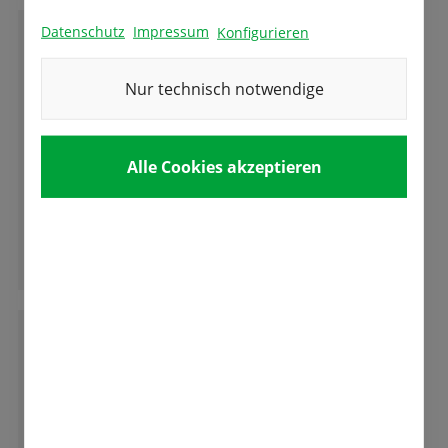
Datenschutz
Impressum
Konfigurieren
E
Eva-Maria Öfner
Nur technisch notwendige
Absolut empfehlenswert! Freundlicher und
Alle Cookies akzeptieren
kompetenter Service, tolle Qualität und
Auswahl! Wir freuen uns auf die Tulpenblüte.
Ganze Bewertung lesen
V
Volker Aurenz
Wir wurden wie immer sehr herzlich bedient.