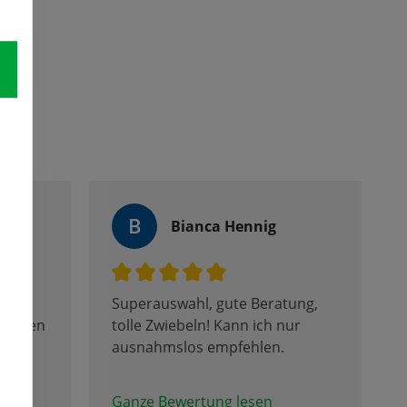
B
Bianca Hennig
in
Superauswahl, gute Beratung,
 Tulpen
tolle Zwiebeln! Kann ich nur
ausnahmslos empfehlen.
Ganze Bewertung lesen