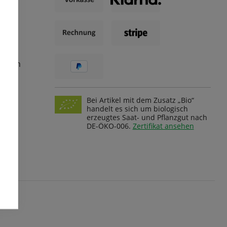
ungen
Bei Artikel mit dem Zusatz „Bio“
handelt es sich um biologisch
erzeugtes Saat- und Pflanzgut nach
DE-ÖKO-006.
Zertifikat ansehen