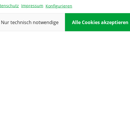
tenschutz
Impressum
Konfigurieren
Nur technisch notwendige
Alle Cookies akzeptieren
Elisabeth
E
Martina Rommel
Humpelmaier
n liebt und sie in den
Wunderschöne Anlage.. E
der in einer Schale
Traum, wer verschiedene
möchte, findet hier eine
sehen möchte und seinen
nde Auswahl.
Garten verschönern will.
s man nicht über ein
Sehr nette Leute, die gut
wertung lesen
Ganze Bewertung lesen