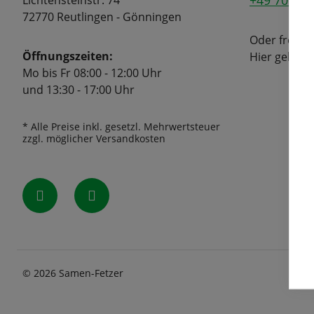
+49 7072 6
Lichtensteinstr. 74
72770 Reutlingen - Gönningen
Oder freuen
Öffnungszeiten:
Hier geht's
Mo bis Fr 08:00 - 12:00 Uhr
und 13:30 - 17:00 Uhr
* Alle Preise inkl. gesetzl. Mehrwertsteuer
zzgl. möglicher Versandkosten
© 2026 Samen-Fetzer