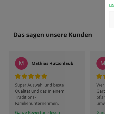
Da
Das sagen unsere Kunden
M
M
Mathias Hutzenlaub
Super Auswahl und beste
Wer Tulpe
Qualität und das in einem
Garten, o
Traditions-
pflanzen 
Familienunternehmen.
umwerfe
Da bleiben keine Wünsche offen.
Hier mus
Ganze Bewertung lesen
Ganze Be