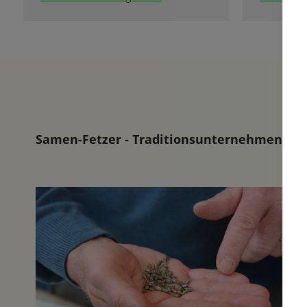
Bild auf
entschei
Tulpen i
Ort besic
Rechtzei
werden d
geliefert
mehr. Di
lange ni
Samen-Fetzer - Traditionsunternehmen in d
der Tulp
Kommen S
Tulpenb
und lasse
Ich war 
aber mit 
letzten 
man hier
wunderb