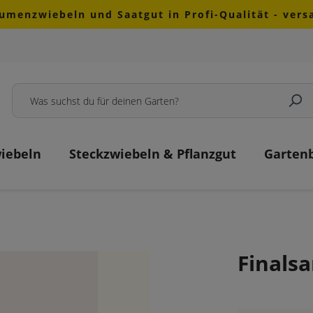
lumenzwiebeln und Saatgut in Profi-Qualität - ver
iebeln
Steckzwiebeln & Pflanzgut
Garten
Finals