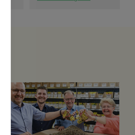
en und
das
nen
t darf
nt und
n
ist