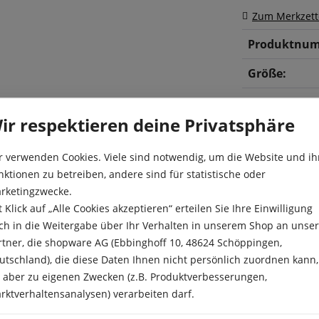
Zum Merkzett
Produktnum
Größe:
ir respektieren deine Privatsphäre
r verwenden Cookies. Viele sind notwendig, um die Website und ih
nktionen zu betreiben, andere sind für statistische oder
rketingzwecke.
t Klick auf „Alle Cookies akzeptieren“ erteilen Sie Ihre Einwilligung
ernichter gegen eine Vielzahl von Unkräutern und Gräsern, 
ch in die Weitergabe über Ihr Verhalten in unserem Shop an unse
e und Algen. Die Wirkung setzt bereits nach wenigen Stunde
rtner, die shopware AG (Ebbinghoff 10, 48624 Schöppingen,
niedrigen Temperaturen. Sofort nach dem Antrocknen des Sp
utschland), die diese Daten Ihnen nicht persönlich zuordnen kann,
t ist es für die Behandlung größerer Flächen geeignet. Bio
e aber zu eigenen Zwecken (z.B. Produktverbesserungen,
sig.
rktverhaltensanalysen) verarbeiten darf.