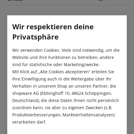
Wir respektieren deine
Beschreibung
Privatsphäre
Die Tulpe ‘White Prince’ ist eine elegante
Vertreterin der einfachen frühen Tulpen. Ihre
makellos weißen Blüten erstrahlen b…
Mehr
Wir verwenden Cookies. Viele sind notwendig, um die
Website und ihre Funktionen zu betreiben, andere
Produktsicherheit
sind für statistische oder Marketingzwecke.
Mit Klick auf „Alle Cookies akzeptieren“ erteilen Sie
Ihre Einwilligung auch in die Weitergabe über Ihr
Verhalten in unserem Shop an unseren Partner, die
shopware AG (Ebbinghoff 10, 48624 Schöppingen,
Deutschland), die diese Daten Ihnen nicht persönlich
Das sagen unsere Kunden
zuordnen kann, sie aber zu eigenen Zwecken (z.B.
Produktverbesserungen, Marktverhaltensanalysen)
verarbeiten darf.