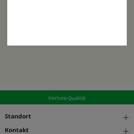
Familientradition
Samen-Fetzer wurde 1865 in Gönningen
gegründet und ist ein traditionsreiches
Familienunternehmen in der 6. Generation.
höchste Qualität
Standort
Kontakt