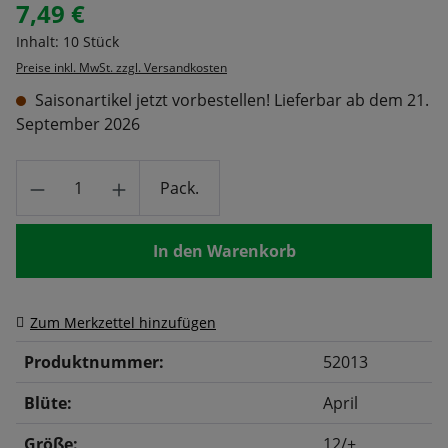
7,49 €
Regulärer Preis:
Inhalt:
10 Stück
Preise inkl. MwSt. zzgl. Versandkosten
Saisonartikel jetzt vorbestellen! Lieferbar ab dem 21.
September 2026
Produkt Anzahl: Gib den gewünschten Wert
Pack.
In den Warenkorb
Zum Merkzettel hinzufügen
Produktnummer:
52013
Blüte:
April
Größe:
12/+