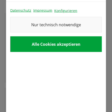
Datenschutz
Impressum
Konfigurieren
W
Nur technisch notwendige
Wolfgang Werner
Alle Cookies akzeptieren
Tolles Versuchsfeld der verschiedenen
Tulpen,ich habe garnicht gewusst dass es
soviele Arten und Formen der Tulpen und
andere Blumen gibt.
Ganze Bewertung lesen
L
Loae