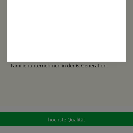
Familientradition
Samen-Fetzer wurde 1865 in Gönningen
gegründet und ist ein traditionsreiches
Familienunternehmen in der 6. Generation.
höchste Qualität