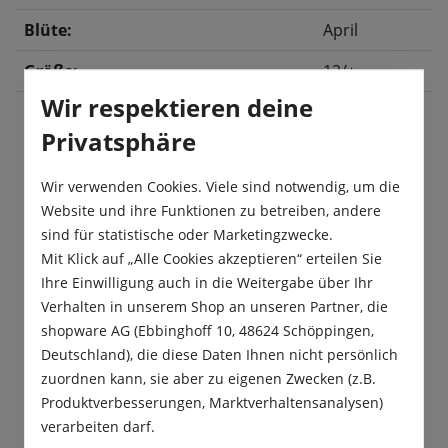
Blüte:
April
Größe:
12/+
Wir respektieren deine
Privatsphäre
Beschreibung
Wir verwenden Cookies. Viele sind notwendig, um die
Die Tulpe 'Mandys Choice' verzaubert mit apricot-
Website und ihre Funktionen zu betreiben, andere
bis rosafarbenen Blüten, die von soften, hellen
sind für statistische oder Marketingzwecke.
Rändern elegant akzentuier…
Mehr
Mit Klick auf „Alle Cookies akzeptieren“ erteilen Sie
Ihre Einwilligung auch in die Weitergabe über Ihr
Produktsicherheit
Verhalten in unserem Shop an unseren Partner, die
shopware AG (Ebbinghoff 10, 48624 Schöppingen,
Deutschland), die diese Daten Ihnen nicht persönlich
zuordnen kann, sie aber zu eigenen Zwecken (z.B.
Produktverbesserungen, Marktverhaltensanalysen)
verarbeiten darf.
Das sagen unsere Kunden