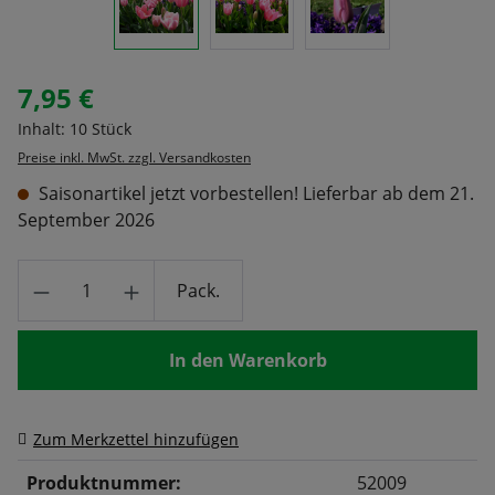
7,95 €
Regulärer Preis:
Inhalt:
10 Stück
Preise inkl. MwSt. zzgl. Versandkosten
Saisonartikel jetzt vorbestellen! Lieferbar ab dem 21.
September 2026
Produkt Anzahl: Gib den gewünschten Wert
Pack.
In den Warenkorb
Zum Merkzettel hinzufügen
Produktnummer:
52009