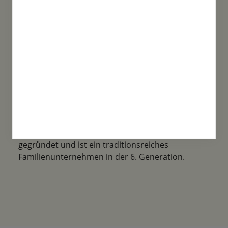
Familientradition
Samen-Fetzer wurde 1865 in Gönningen
gegründet und ist ein traditionsreiches
Familienunternehmen in der 6. Generation.