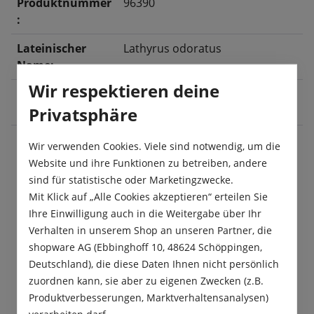
Produktnummer
96390
:
Lateinischer
Lathyrus odoratus
Name:
Wir respektieren deine
Blüte:
Juni
, Juli
, August
, September
,
Privatsphäre
Oktober
Wir verwenden Cookies. Viele sind notwendig, um die
Website und ihre Funktionen zu betreiben, andere
Beschreibung
sind für statistische oder Marketingzwecke.
Die Edel-Wicken Royal Prachtmischung wird gerne
Mit Klick auf „Alle Cookies akzeptieren“ erteilen Sie
als Sichtschutz gepflanzt. An Gartenzäunen sorgen
Ihre Einwilligung auch in die Weitergabe über Ihr
rankende Wicken für einen…
Mehr
Verhalten in unserem Shop an unseren Partner, die
shopware AG (Ebbinghoff 10, 48624 Schöppingen,
Produktsicherheit
Deutschland), die diese Daten Ihnen nicht persönlich
zuordnen kann, sie aber zu eigenen Zwecken (z.B.
Produktverbesserungen, Marktverhaltensanalysen)
verarbeiten darf.