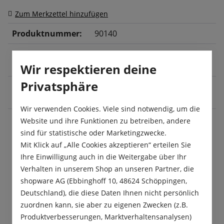
Zum Merkzettel hinzufügen
Produktnummer:
90140
Lateinischer
Phaseolus vulgaris
Name:
Wir respektieren deine
Privatsphäre
Ernte:
Juli
, August
, September
,
Oktober
Wir verwenden Cookies. Viele sind notwendig, um die
Website und ihre Funktionen zu betreiben, andere
sind für statistische oder Marketingzwecke.
Beschreibung
Mit Klick auf „Alle Cookies akzeptieren“ erteilen Sie
Ihre Einwilligung auch in die Weitergabe über Ihr
Die Buschbohne „Delinel“ ist eine französische
Verhalten in unserem Shop an unseren Partner, die
Filetbohne mit sehr feinen, runden, fadenlosen,
shopware AG (Ebbinghoff 10, 48624 Schöppingen,
geraden, 18 cm langen Hülsen.…
Mehr
Deutschland), die diese Daten Ihnen nicht persönlich
Produktsicherheit
zuordnen kann, sie aber zu eigenen Zwecken (z.B.
Produktverbesserungen, Marktverhaltensanalysen)