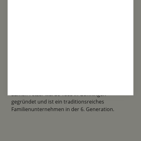
Saatgut, über spezielle Mischungen bis
Historische Sorten ist alles mit dabei!
Familientradition
Samen-Fetzer wurde 1865 in Gönningen
gegründet und ist ein traditionsreiches
Familienunternehmen in der 6. Generation.