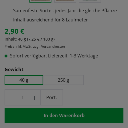
Samenfeste Sorte - jedes Jahr die gleiche Pflanze
Inhalt ausreichend für 8 Laufmeter
2,90 €
Regulärer Preis:
Inhalt:
40 g
(7,25 € / 100 g)
Preise inkl. MwSt. zzgl. Versandkosten
Sofort verfügbar, Lieferzeit: 1-3 Werktage
auswählen
Gewicht
40 g
250 g
Produkt Anzahl: Gib den gewünschten Wert
Port.
In den Warenkorb