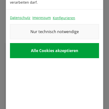
verarbeiten darf.
Datenschutz
Impressum
Konfigurieren
Das sagen unsere Kunden
Nur technisch notwendige
Alle Cookies akzeptieren
E
Elisabeth Humpelmaier
Wunderschöne Anlage.. Ein Traum, wer
verschiedene Tulpen sehen möchte und
seinen Garten verschönern will.
Sehr nette Leute, die gut erklären, alles über
Tulpen und Frühblüher wissen.
Ganze Bewertung lesen
Ich freue mich schon auf das nächste