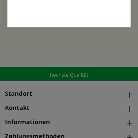
Samen-Fetzer wurde 1865 in Gönningen
gegründet und ist ein traditionsreiches
Familienunternehmen in der 6. Generation.
höchste Qualität
Standort
Kontakt
Informationen
Zahlungsmethoden