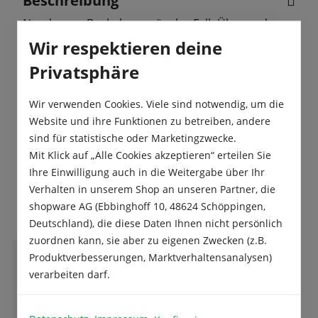
Beschreibung
Neudomon Buchsbaumzünsler-FalleÜberwachen
Sie einfach und zuverlässig den Flugzeitraum der
Wir respektieren deine
Buchsbaumzünsler-Falter.Zur Erken…
Mehr
Privatsphäre
Produktsicherheit
Wir verwenden Cookies. Viele sind notwendig, um die
Website und ihre Funktionen zu betreiben, andere
sind für statistische oder Marketingzwecke.
Mit Klick auf „Alle Cookies akzeptieren“ erteilen Sie
Ihre Einwilligung auch in die Weitergabe über Ihr
Verhalten in unserem Shop an unseren Partner, die
Das sagen unsere Kunden
shopware AG (Ebbinghoff 10, 48624 Schöppingen,
Deutschland), die diese Daten Ihnen nicht persönlich
zuordnen kann, sie aber zu eigenen Zwecken (z.B.
Produktverbesserungen, Marktverhaltensanalysen)
M
verarbeiten darf.
Martina Rommel