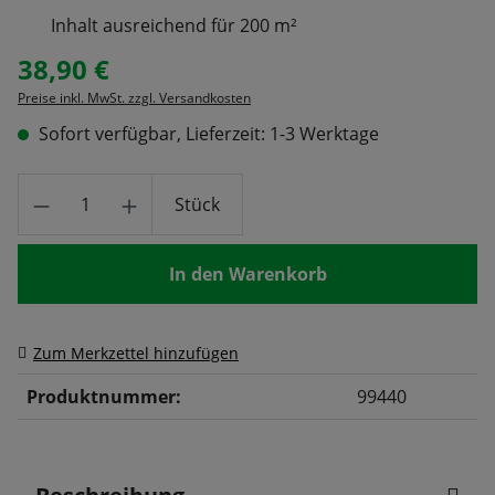
Inhalt ausreichend für 200 m²
38,90 €
Regulärer Preis:
Preise inkl. MwSt. zzgl. Versandkosten
Sofort verfügbar, Lieferzeit: 1-3 Werktage
Produkt Anzahl: Gib den gewünschten Wert
Stück
In den Warenkorb
Zum Merkzettel hinzufügen
Produktnummer:
99440