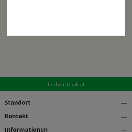
Familientradition
Samen-Fetzer wurde 1865 in Gönningen
gegründet und ist ein traditionsreiches
Familienunternehmen in der 6. Generation.
höchste Qualität
Standort
Kontakt
Informationen