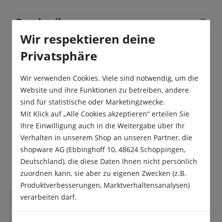
Beschreibung
Wir respektieren deine
Diese Blumenzwiebel-Kollektion „Rosa Garten“
besteht aus über 70 Zwiebeln in 5 verschiedenen
Privatsphäre
Sorten nach unserer Wahl, in be…
Mehr
Wir verwenden Cookies. Viele sind notwendig, um die
Produktsicherheit
Website und ihre Funktionen zu betreiben, andere
sind für statistische oder Marketingzwecke.
Mit Klick auf „Alle Cookies akzeptieren“ erteilen Sie
Ihre Einwilligung auch in die Weitergabe über Ihr
Verhalten in unserem Shop an unseren Partner, die
shopware AG (Ebbinghoff 10, 48624 Schöppingen,
Das sagen unsere Kunden
Deutschland), die diese Daten Ihnen nicht persönlich
zuordnen kann, sie aber zu eigenen Zwecken (z.B.
Produktverbesserungen, Marktverhaltensanalysen)
verarbeiten darf.
C
Cornelia H.