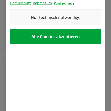
Datenschutz
Impressum
Konfigurieren
Nur technisch notwendige
Bin von der angebotenen Ware noch nie
enttäuscht worden ,immer beste Qualität und
ein freundlicher Umgang mit den Kunden.
Alle Cookies akzeptieren
Ganze Bewertung lesen
G
Gabriele Schmid
Etwas was man leider immer seltener erlebt "
sehr freundliche kompetente Beratung die
auch zuhören kann und Zielgenau berät und
das in allen Sparten. Tolle Firma mit