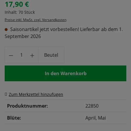
17,90 €
Regulärer Preis:
Inhalt:
70 Stück
Preise inkl. MwSt. zzgl. Versandkosten
Saisonartikel jetzt vorbestellen! Lieferbar ab dem 1.
September 2026
Produkt Anzahl: Gib den gewünschten Wert
Beutel
In den Warenkorb
Zum Merkzettel hinzufügen
Produktnummer:
22850
Blüte:
April
, Mai