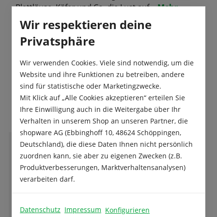
Blattläuse, Käfer und Co. die Lust auf…
Mehr
Wir respektieren deine
Produktsicherheit
Privatsphäre
Wir verwenden Cookies. Viele sind notwendig, um die
Website und ihre Funktionen zu betreiben, andere
sind für statistische oder Marketingzwecke.
Mit Klick auf „Alle Cookies akzeptieren“ erteilen Sie
Das sagen unsere Kunden
Ihre Einwilligung auch in die Weitergabe über Ihr
Verhalten in unserem Shop an unseren Partner, die
shopware AG (Ebbinghoff 10, 48624 Schöppingen,
Deutschland), die diese Daten Ihnen nicht persönlich
G
zuordnen kann, sie aber zu eigenen Zwecken (z.B.
Garwain Guingalet
Produktverbesserungen, Marktverhaltensanalysen)
verarbeiten darf.
Sehr engagiertes Unternehmen. Schon seit
Jahren viel Öffentlichkeitsarbeit mit
Datenschutz
Impressum
Konfigurieren